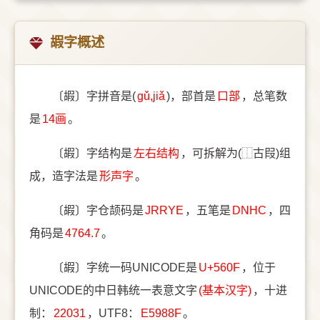
嘏字概述
〔嘏〕字拼音是(
gǔ,jiǎ
)，部首是
⼝部
，总笔数
是
14画
。
〔嘏〕字结构是
左右结构
，可拆解为(⿰古叚)组
成，造字法是
形声字
。
〔嘏〕字仓颉码是
JRRYE
，五笔是
DNHC
，四
角码是
4764.7
。
〔嘏〕字统一码UNICODE是
U+560F
，位于
UNICODE的中日韩统一表意文字
(基本汉字)
，十进
制：
22031
，UTF8：
E5988F
。