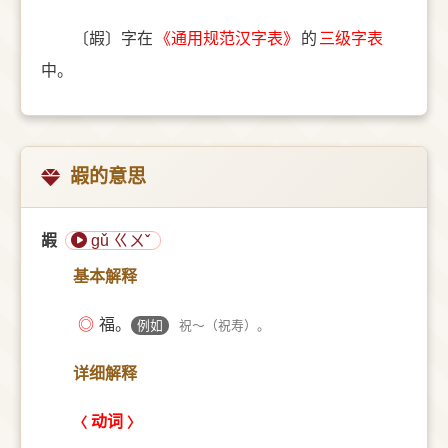
〔嘏〕字在
《通用规范汉字表》
的
三级字表
中。
嘏的意思
嘏
gǔ ㄍㄨˇ
基本解释
◎
福。
例如
祝～（祝寿）。
详细解释
动词