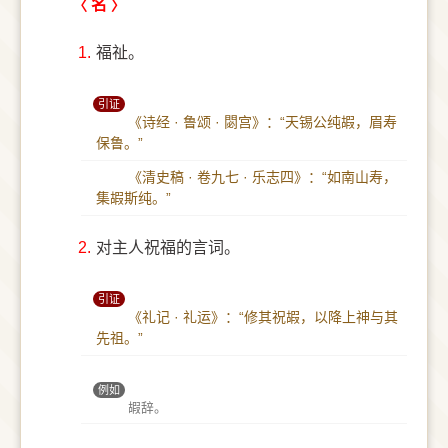
名
1.
福祉。
引证
《诗经 · 鲁颂 · 閟宫》：“天锡公纯嘏，眉寿
保鲁。”
《清史稿 · 卷九七 · 乐志四》：“如南山寿，
集嘏斯纯。”
2.
对主人祝福的言词。
引证
《礼记 · 礼运》：“修其祝嘏，以降上神与其
先祖。”
例如
嘏辞。