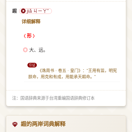
嘏
jiǎ ㄐㄧㄚˇ
详细解释
形
◎
大、远。
引证
《逸周书 · 卷五 · 皇门》：“王用有监，明宪
朕命，用克和有成，用能承天嘏命。”
注：国语辞典来源于台湾重编国语辞典修订本
嘏的两岸词典解释