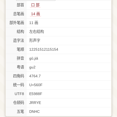
部首
⼝ 部
总笔画
14 画
部外笔画
11 画
结构
左右结构
造字法
形声字
笔顺
12251512115154
拼音
gǔ,jiǎ
粤语
gu2
四角码
4764.7
统一码
U+560F
UTF8
E5988F
仓颉码
JRRYE
五笔
DNHC