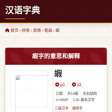
汉语字典
首页
›
拼音
›
部首
›
笔画
› 嘏
嘏字的意思和解释
嘏
gǔ
jiǎ
⼝部
共14画
左右结构
U+560F
CJK 基本汉字
三级汉字
通用字