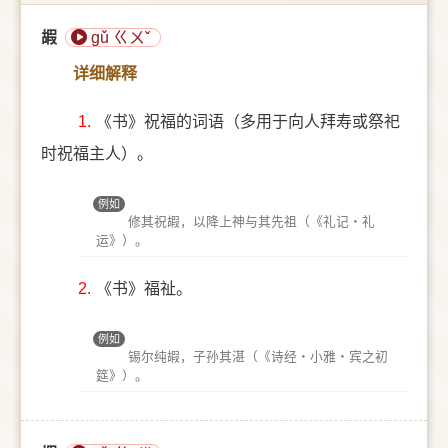
嘏
gǔ ㄍㄨˇ
详细解释
1.
《书》祝福的词语（多用于向人拜寿或祭祀
时祝福主人）。
例如
修其祝嘏，以降上神与其先祖（《礼记‧礼
运》）。
2.
《书》福祉。
例如
锡尔纯嘏，子孙其湛（《诗经‧小雅‧宾之初
筵》）。