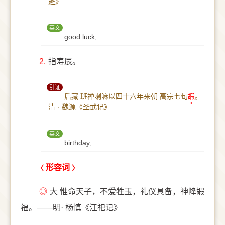
筵》
英文
good luck;
2.
指寿辰。
引证
后藏 班禅喇嘛以四十六年来朝 高宗七旬
嘏
。
清 · 魏源《圣武记》
英文
birthday;
形容词
◎
大 惟命天子，不爱牲玉，礼仪具备，神降嘏
福。——明· 杨慎《江祀记》