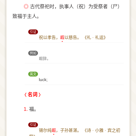
◎
古代祭祀时，执事人（祝）为受祭者（尸）
致福于主人。
引证
祝以孝告，
嘏
以慈告。
《礼 · 礼运》
例如
嘏辞。
英文
luck;
名词
1.
福。
引证
锡尔纯
嘏
，子孙甚湛。
《诗 · 小雅 · 宾之初