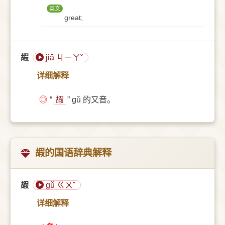
英文
great;
嘏
jiǎ ㄐㄧㄚˇ
详细解释
◎
“
嘏
” gǔ 的又音。
嘏的国语辞典解释
嘏
gǔ ㄍㄨˇ
详细解释