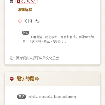
嘏
gǔ ㄍㄨˇ
详细解释
◎
《书》大。
例如
王用有监，明宪朕命，用克和有成，用能承天嘏
命（《逸周书‧卷五‧皇门》）。
注：两岸词典来源于中华文化总会
嘏字的翻译
英语
felicity, prosperity; large and strong