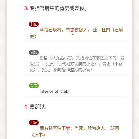
3.
专指官府中的胥吏或差役。
引证
暮投石壕村，有
吏
夜捉人。
唐 · 杜甫《石壕
吏》
例如
吏目（八九品小官。又指地位在御医之下的一般
医生）；吏员（古代地方官府的小吏）；胥吏（小官
吏）；狱吏（旧时管理监狱的小官）
英文
inferior official;
4.
吏部狱。
引证
而右将军独下
吏
，当死，赎为庶人。
班固
《汉书》