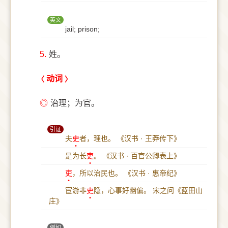
英文
jail; prison;
5.
姓。
动词
◎
治理；为官。
引证
夫
吏
者，理也。
《汉书 · 王莽传下》
是为长
吏
。
《汉书 · 百官公卿表上》
吏
，所以治民也。
《汉书 · 惠帝纪》
宦游非
吏
隐，心事好幽偏。
宋之问《蓝田山
庄》
例如