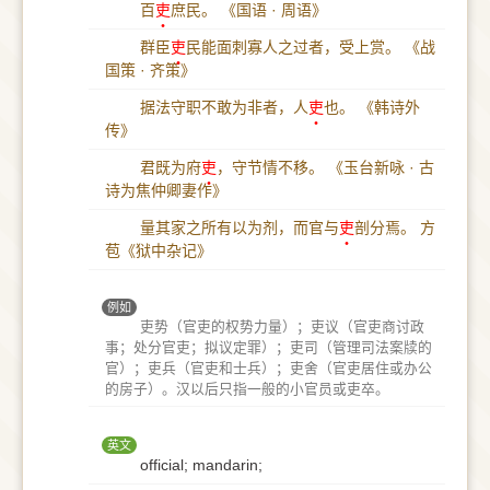
百
吏
庶民。
《国语 · 周语》
群臣
吏
民能面刺寡人之过者，受上赏。
《战
国策 · 齐策》
据法守职不敢为非者，人
吏
也。
《韩诗外
传》
君既为府
吏
，守节情不移。
《玉台新咏 · 古
诗为焦仲卿妻作》
量其家之所有以为剂，而官与
吏
剖分焉。
方
苞《狱中杂记》
例如
吏势（官吏的权势力量）；吏议（官吏商讨政
事；处分官吏；拟议定罪）；吏司（管理司法案牍的
官）；吏兵（官吏和士兵）；吏舍（官吏居住或办公
的房子）。汉以后只指一般的小官员或吏卒。
英文
official; mandarin;