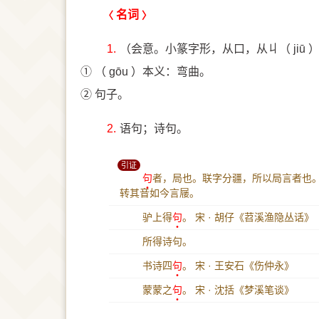
名词
1.
（会意。小篆字形，从口，从丩（ jiū 
① （ gōu ）本义：弯曲。
② 句子。
2.
语句；诗句。
引证
句
者，局也。联字分疆，所以局言者也。
转其音如今言屦。
驴上得
句
。
宋 · 胡仔《苕溪渔隐丛话》
所得诗句。
书诗四
句
。
宋 · 王安石《伤仲永》
蒙蒙之
句
。
宋 · 沈括《梦溪笔谈》