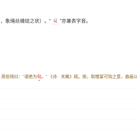
），象绳丝缠结之状）。“
丩
”亦兼表字音。
周伯琦曰：“语绝为
句
。”
《诗 · 关雎》疏。按，取稽留可钩之意，曲画