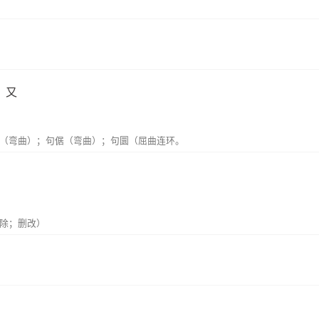
。又
（弯曲）；句倨（弯曲）；句圜（屈曲连环。
除；删改）