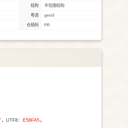
结构
半包围结构
粤语
geoi3
仓颉码
PR
7
，UTF8：
E58FA5
。