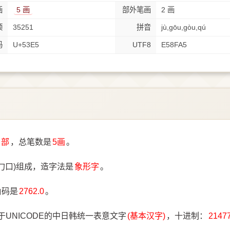
画
5 画
部外笔画
2 画
顺
35251
拼音
jù,gōu,gòu,qú
码
U+53E5
UTF8
E58FA5
⼝部
，总笔数是
5画
。
勹口)组成，造字法是
象形字
。
角码是
2762.0
。
于UNICODE的中日韩统一表意文字
(基本汉字)
，十进制：
2147