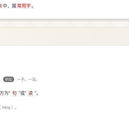
表
中，属
常用字
。
。
例如
～子。～法。
方为“
句
”或“
读
”。
háng ）。