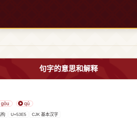
句字的意思和解释
gòu
qú
结构
U+53E5
CJK 基本汉字