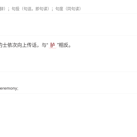
辞）；句投（句逗。即句读）；句度（同句读）
的士依次向上传话，与“
胪
”相反。
ceremony;