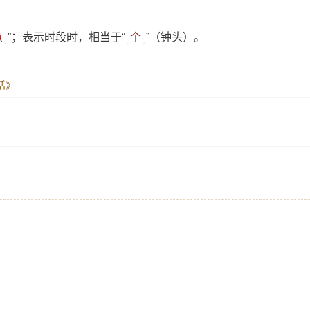
点
”；表示时段时，相当于“
个
”（钟头）。
话》