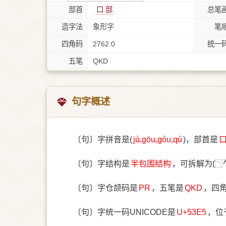
部首
⼝ 部
总笔
造字法
象形字
笔
四角码
2762.0
统一
五笔
QKD
句字概述
〔句〕字拼音是(
jù,gōu,gòu,qú
)，部首是
〔句〕字结构是
半包围结构
，可拆解为(⿹
〔句〕字仓颉码是
PR
，五笔是
QKD
，四
〔句〕字统一码UNICODE是
U+53E5
，位