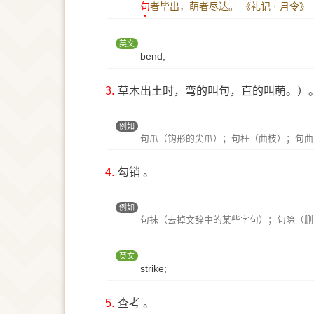
句
者毕出，萌者尽达。
《礼记 · 月令》
英文
bend;
3.
草木出土时，弯的叫句，直的叫萌。）
例如
句爪（钩形的尖爪）；句枉（曲枝）；句曲
4.
勾销 。
例如
句抹（去掉文辞中的某些字句）；句除（删
英文
strike;
5.
查考 。