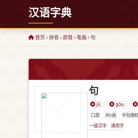
汉语字典
首页
›
拼音
›
部首
›
笔画
› 句
句
jù
gōu
⼝部
共5画
半包围
一级汉字
通用字