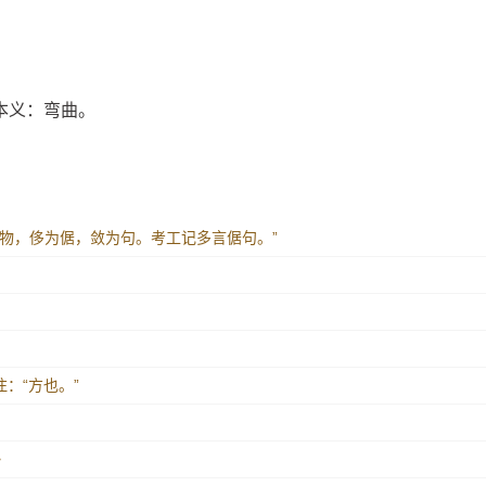
本义：弯曲。
之物，侈为倨，敛为句。考工记多言倨句。”
》
》
注：“方也。”
》