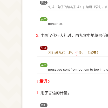
例如
句式（句子的结构形式）；句语（语句，言
英文
sentence;
3.
中国汉代行大礼时，由九宾中地位最低
引证
大行设九宾，胪、
句
传。
《汉书》
英文
message sent from bottom to top in a 
量词
1.
用于言语的计量。
例如