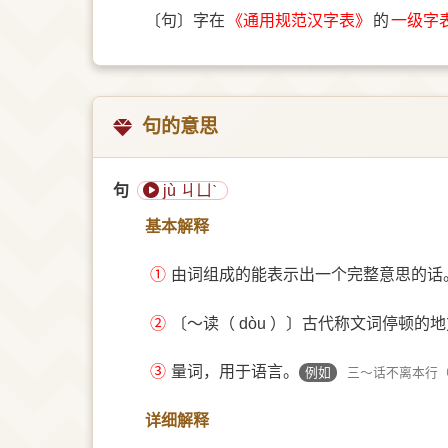
〔句〕字在
《通用规范汉字表》
的
一级字
句的意思
句
jù ㄐㄩˋ
基本解释
①
由词组成的能表示出一个完整意思的话
②
〔～读（ dòu ）〕古代称文词停顿的地
③
量词，用于语言。
例如
三～话不离本行（ 
详细解释