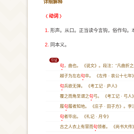
详细解释
动词
1.
形声。从口。正当读今言钩，俗作勾。
2.
同本义。
引证
句
，曲也。
《说文》。段注：“凡曲折
越子为左右
句
卒。
《左传 · 哀公十七年
句
兵欲无弹。
《考工记 · 庐人》
覆之而角至谓之
句
弓。
《考工记 · 弓人
履
句
履者知地。
《庄子 · 田子方》。李
句
者毕出。
《礼记 · 月令》
古之人衣上有冒而
句
领者。
《尚书大传