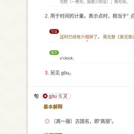
句把（一两句，指很少的话）；两句诗。
2.
用于时间的计量。表示点时，相当于“
引证
这时已经有六
句
钟了。
蒋光慈《弟兄夜
英文
o'clock;
3.
另见 gōu。
句
gōu ㄍㄡ
基本解释
◎
〔高～骊〕古国名，即“高丽”。