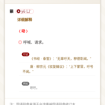
籲
yù ㄩˋ
详细解释
动
◎
呼喊、请求。
引证
《书经 · 泰誓》：“无辜吁天，秽德彰闻。”
唐 · 柳宗元《驳复雠议》：“上下蒙冒，吁号
不闻。”
例如
呼吁。
注：国语辞典来源于台湾重编国语辞典修订本