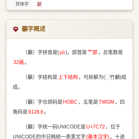
异体字
龥
籲字概述
〔籲〕字拼音是(
yù
)，部首是
⺮部
，总笔数是
32画
。
〔籲〕字结构是
上下结构
，可拆解为(⿱竹龥)组
成。
〔籲〕字仓颉码是
HOBC
，五笔是
TWGM
，四
角码是
8128.6
。
〔籲〕字统一码UNICODE是
U+7C72
，位于
UNICODE的中日韩统一表意文字
(基本汉字)
，十进