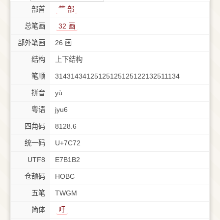
部首
⺮ 部
总笔画
32 画
部外笔画
26 画
结构
上下结构
笔顺
31431434125125125125122132511134
拼音
yù
粤语
jyu6
四角码
8128.6
统一码
U+7C72
UTF8
E7B1B2
仓颉码
HOBC
五笔
TWGM
简体
吁