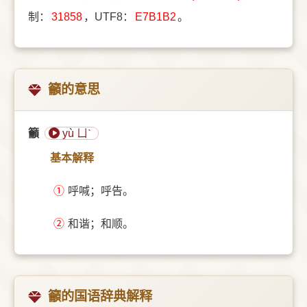
制：
31858
，UTF8：
E7B1B2
。
籲的意思
籲
yù ㄩˋ
基本解释
①
呼喊；呼告。
②
和谐；和顺。
籲的国语辞典解释