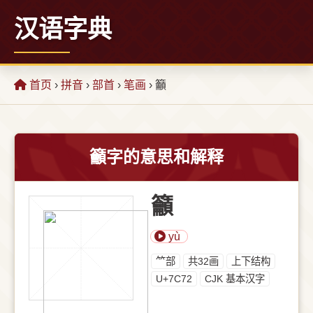
汉语字典
首页
›
拼音
›
部首
›
笔画
› 籲
籲字的意思和解释
籲
yù
⺮部
共32画
上下结构
U+7C72
CJK 基本汉字