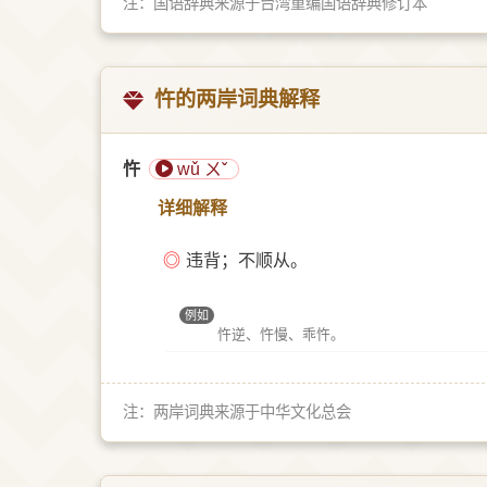
注：国语辞典来源于台湾重编国语辞典修订本
忤的两岸词典解释
忤
wǔ ㄨˇ
详细解释
◎
违背；不顺从。
例如
忤逆、忤慢、乖忤。
注：两岸词典来源于中华文化总会