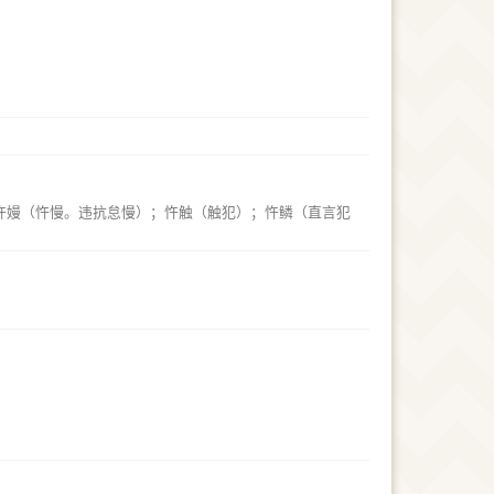
忤嫚（忤慢。违抗怠慢）；忤触（触犯）；忤鳞（直言犯