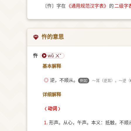
〔忤〕字在
《通用规范汉字表》
的
二级字
忤的意思
忤
wǔ ㄨˇ
基本解释
◎
逆，不顺从。
例如
～耳（逆耳）。～逆（
详细解释
动词
1.
形声。从心，午声。本义：抵触，不顺