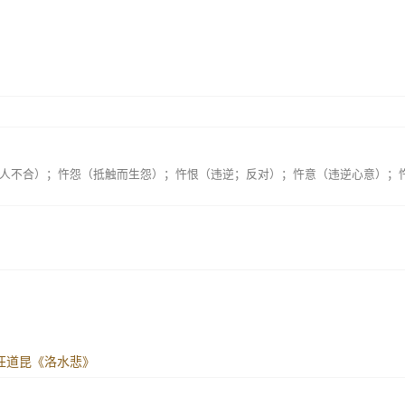
人不合）；忤怨（抵触而生怨）；忤恨（违逆；反对）；忤意（违逆心意）；
· 汪道昆《洛水悲》