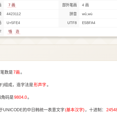
画
7 画
部外笔画
4 画
顺
4423112
拼音
wǔ,wù
码
U+5FE4
UTF8
E5BFA4
字
啎
迕
总笔数是
7画
。
午)组成，造字法是
形声字
。
四角码是
9804.0
。
于UNICODE的中日韩统一表意文字
(基本汉字)
，十进制：
2454