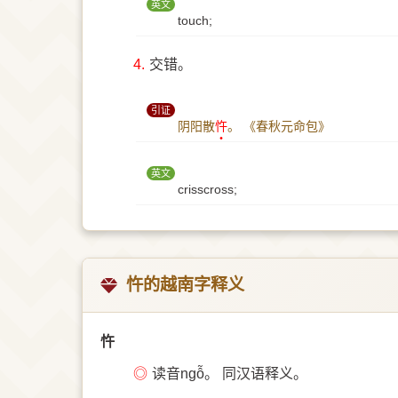
英文
touch;
4.
交错。
引证
阴阳散
忤
。
《春秋元命包》
英文
crisscross;
忤的越南字释义
忤
◎
读音ngỗ。 同汉语释义。