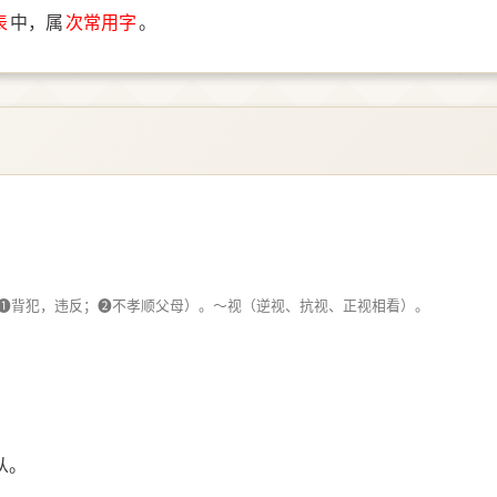
表
中，属
次常用字
。
➊背犯，违反；➋不孝顺父母）。～视（逆视、抗视、正视相看）。
从。