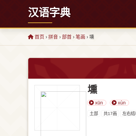
汉语字典
首页
›
拼音
›
部首
›
笔画
› 壎
壎
xūn
xùn
⼟部
共17画
左右结