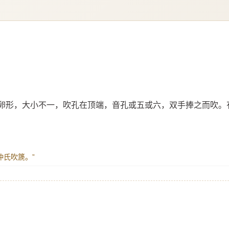
卵形，大小不一，吹孔在顶端，音孔或五或六，双手捧之而吹。
，仲氏吹篪。”