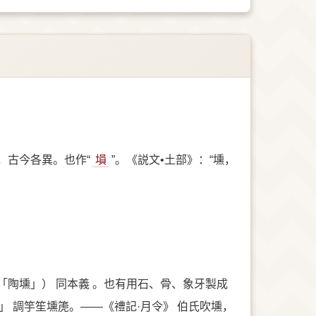
，古今各異。也作“
塤
”。《説文•土部》：“壎，
陶壎」） 同本義 。也有用石、骨、象牙製成
 調竽笙壎箎。——《禮記·月令》 伯氏吹壎，