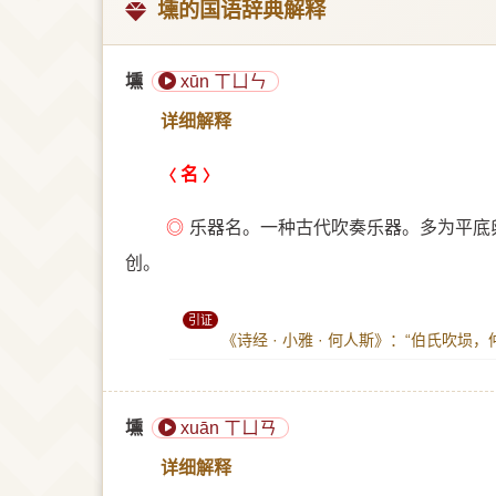
壎的国语辞典解释
壎
xūn ㄒㄩㄣ
详细解释
名
◎
乐器名。一种古代吹奏乐器。多为平底
创。
引证
《诗经 · 小雅 · 何人斯》：“伯氏吹埙
壎
xuān ㄒㄩㄢ
详细解释