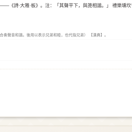
。——《詩·大雅·板》。注：「其聲平下，與箎相諧。」 禮樂壎
合奏聲音和諧。後用以表示兄弟和睦，也代指兄弟） 【漢典】。