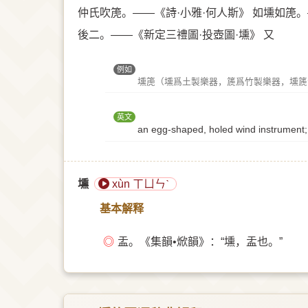
仲氏吹箎。——《詩·小雅·何人斯》 如壎如箎
後二。——《新定三禮圖·投壺圖·壎》 又
例如
壎箎（壎爲土製樂器，篪爲竹製樂器，壎篪
英文
an egg-shaped, holed wind instrument;
壎
xùn ㄒㄩㄣˋ
基本解释
◎
盂。《集韻•焮韻》：“壎，盂也。”