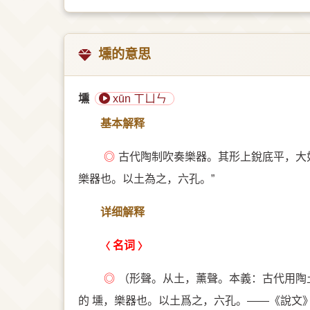
壎的意思
壎
xūn ㄒㄩㄣ
基本解释
◎
古代陶制吹奏樂器。其形上銳底平，大
樂器也。以土為之，六孔。”
详细解释
名词
◎
（形聲。从土，薰聲。本義：古代用陶
的 壎，樂器也。以土爲之，六孔。——《說文》