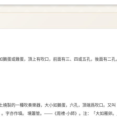
如鵝蛋或雞蛋，頂上有吹口，前面有三、四或五孔，後面有二孔
土燒製的一種吹奏樂器，大小如鵝蛋，六孔，頂端爲吹口。又叫「
。字亦作塤。 壎簫管。——《周禮·小師》。注：「大如雁卵。」