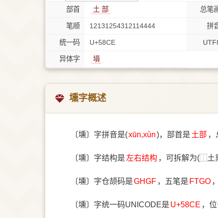
部首
⼟ 部
总笔
笔顺
12131254312114444
拼
统一码
U+58CE
UTF
异体字
塤
壎字概述
〔壎〕字拼音是(
xūn,xùn
)，部首是
⼟部
，
〔壎〕字结构是
左右结构
，可拆解为(⿰土
〔壎〕字仓颉码是
GHGF
，五笔是
FTGO
〔壎〕字统一码UNICODE是
U+58CE
，位