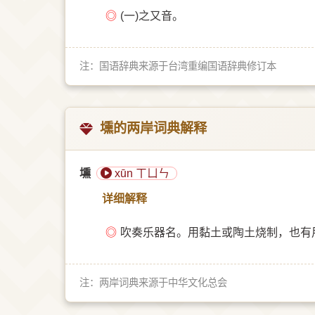
◎
(一)之又音。
注：国语辞典来源于台湾重编国语辞典修订本
壎的两岸词典解释
壎
xūn ㄒㄩㄣ
详细解释
◎
吹奏乐器名。用黏土或陶土烧制，也有
注：两岸词典来源于中华文化总会