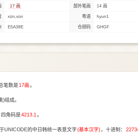
画
17 画
部外笔画
14 画
音
xūn,xùn
粤语
hyun1
8
E5A38E
仓颉码
GHGF
总笔数是
17画
。
熏)组成。
，四角码是
4213.1
。
于UNICODE的中日韩统一表意文字
(基本汉字)
，十进制：
2273