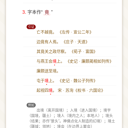
3.
字本作“
竟
”
引证
亡不越竟。
《左传 · 宣公二年》
边竟有人焉。
《庄子 · 天道》
其竟关之政尽察。
《荀子 · 富国》
与燕王会
境
上。
《史记 · 廉颇蔺相如列传》
廉颇送至境。
屯于
境
上。
《史记 · 魏公子列传》
起视四
境
。
宋 · 苏洵《权书 · 六国论》
例如
出境（离开国境）；入境（进入国境）；境宇
（国境，疆土）；境人（境内之人；本地人）；境头
（结果；亦作“景头”。神佛点化人制造的幻境）；境土
（疆域；领地）；境会（在边界上聚会）