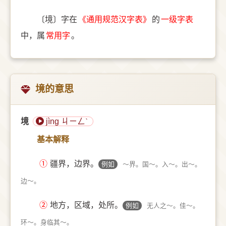
〔境〕字在
《通用规范汉字表》
的
一级字表
中，属
常用字
。
境的意思
境
jìng ㄐㄧㄥˋ
基本解释
①
疆界，边界。
例如
～界。国～。入～。出～。
边～。
②
地方，区域，处所。
例如
无人之～。佳～。
环～。身临其～。