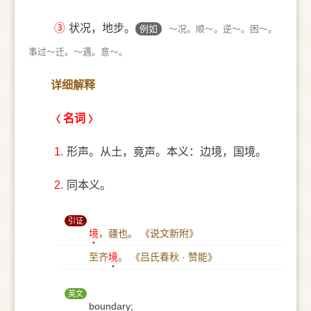
③
状况，地步。
例如
～况。顺～。逆～。困～。
事过～迁。～遇。意～。
详细解释
名词
1.
形声。从土，竟声。本义：边境，国境。
2.
同本义。
引证
境
，疆也。
《说文新附》
至齐
境
。
《吕氏春秋 · 赞能》
英文
boundary;