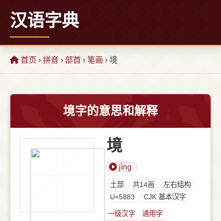
汉语字典
首页
›
拼音
›
部首
›
笔画
› 境
境字的意思和解释
境
jìng
⼟部
共14画
左右结构
U+5883
CJK 基本汉字
一级汉字
通用字