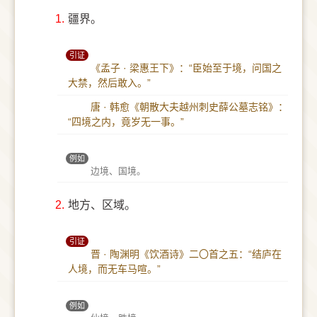
1.
疆界。
引证
《孟子 · 梁惠王下》：“臣始至于境，问国之
大禁，然后敢入。”
唐 · 韩愈《朝散大夫越州刺史薛公墓志铭》：
“四境之内，竟岁无一事。”
例如
边境、国境。
2.
地方、区域。
引证
晋 · 陶渊明《饮酒诗》二〇首之五：“结庐在
人境，而无车马喧。”
例如