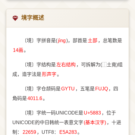
境字概述
〔境〕字拼音是(
jìng
)，部首是
⼟部
，总笔数是
14画
。
〔境〕字结构是
左右结构
，可拆解为(⿰土竟)组
成，造字法是
形声字
。
〔境〕字仓颉码是
GYTU
，五笔是
FUJQ
，四
角码是
4011.6
。
〔境〕字统一码UNICODE是
U+5883
，位于
UNICODE的中日韩统一表意文字
(基本汉字)
，十进
制：
22659
，UTF8：
E5A283
。