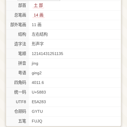
部首
⼟ 部
总笔画
14 画
部外笔画
11 画
结构
左右结构
造字法
形声字
笔顺
12141431251135
拼音
jìng
粤语
ging2
四角码
4011.6
统一码
U+5883
UTF8
E5A283
仓颉码
GYTU
五笔
FUJQ