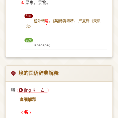
8.
景象，景物。
引证
槛外诸
境
。
[英]赫胥黎著、 严复译《天演
论》
英文
lanscape;
境的国语辞典解释
境
jìng ㄐㄧㄥˋ
详细解释
名