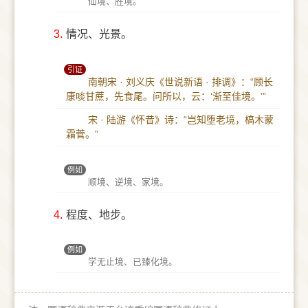
仙境、胜境。
3.
情况、光景。
引证
南朝宋 · 刘义庆《世说新语 · 排调》：“顾长
康啖甘蔗，先食尾。问所以，云：‘渐至佳境。’”
宋 · 陆游《怀昔》诗：“岂知堕老境，槁木蒙
霜菅。”
例如
顺境、逆境、家境。
4.
程度、地步。
例如
学无止境、已臻化境。