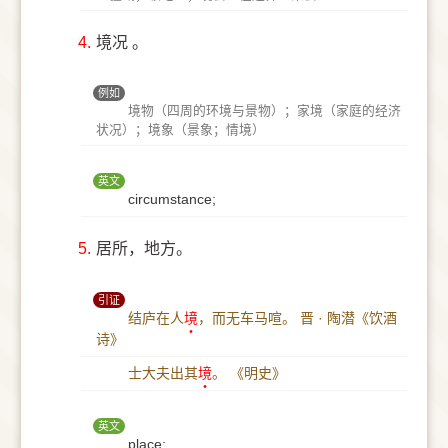
4.
境况 。
例如
境物（四周的环境与景物）；家境（家庭的经济
状况）；境象（景象；情境）
英文
circumstance;
5.
居所，地方。
引证
结庐在人
境
，而无车马喧。
晋 · 陶潜《饮酒
诗》
士大夫出其
境
。
《明史》
英文
place;