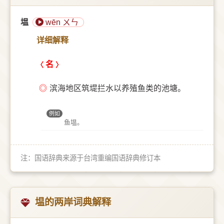
塭
wēn ㄨㄣ
详细解释
名
◎
滨海地区筑堤拦水以养殖鱼类的池塘。
例如
鱼塭。
注：国语辞典来源于台湾重编国语辞典修订本
塭的两岸词典解释