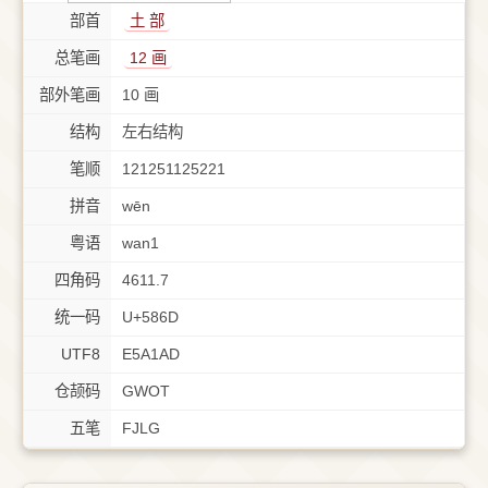
部首
⼟ 部
总笔画
12 画
部外笔画
10 画
结构
左右结构
笔顺
121251125221
拼音
wēn
粤语
wan1
四角码
4611.7
统一码
U+586D
UTF8
E5A1AD
仓颉码
GWOT
五笔
FJLG