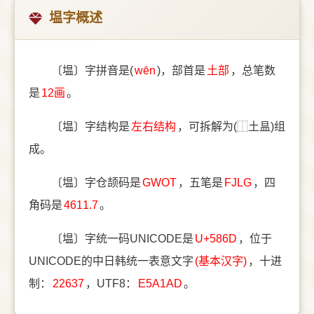
塭字概述
〔塭〕字拼音是(
wēn
)，部首是
⼟部
，总笔数
是
12画
。
〔塭〕字结构是
左右结构
，可拆解为(⿰土昷)组
成。
〔塭〕字仓颉码是
GWOT
，五笔是
FJLG
，四
角码是
4611.7
。
〔塭〕字统一码UNICODE是
U+586D
，位于
UNICODE的中日韩统一表意文字
(基本汉字)
，十进
制：
22637
，UTF8：
E5A1AD
。