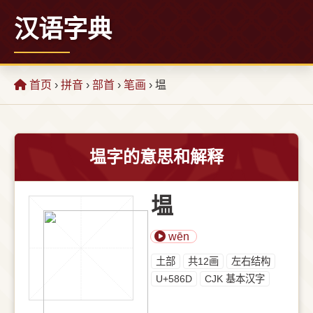
汉语字典
首页
›
拼音
›
部首
›
笔画
› 塭
塭字的意思和解释
塭
wēn
⼟部
共12画
左右结构
U+586D
CJK 基本汉字