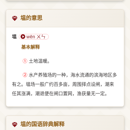
塭的意思
塭
wēn ㄨㄣ
基本解释
①
土地温暖。
②
水产养殖场的一种，海水流通的滨海地区多
有之。塭场一般广约百多亩，周围择点设闸，潮来
任其涨满，潮退便在闸口置网，渔获量无一定。
塭的国语辞典解释