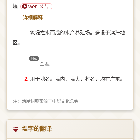
塭
wēn ㄨㄣ
详细解释
1.
筑堤拦水而成的水产养殖场。多设于滨海地
区。
例如
鱼塭。
2.
用于地名。塭内、塭头，村名，均在广东。
注：两岸词典来源于中华文化总会
塭字的翻译