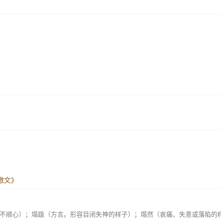
檄文》
不顺心）；塌趿（方言。形容目闭失神的样子）；塌然（哀痛、失意或落陷的