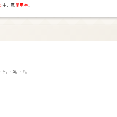
表
中，属
常用字
。
～台。～架。～陷。