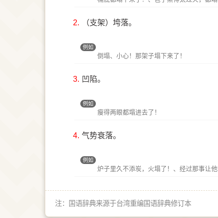
2.
（支架）垮落。
例如
倒塌、小心！那架子塌下来了！
3.
凹陷。
例如
瘦得两眼都塌进去了！
4.
气势衰落。
例如
炉子里久不添炭，火塌了！、经过那事让他
注：国语辞典来源于台湾重编国语辞典修订本