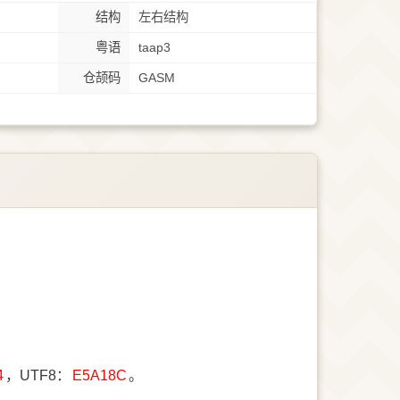
结构
左右结构
粤语
taap3
仓颉码
GASM
4
，UTF8：
E5A18C
。