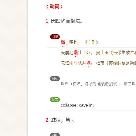
动词
1.
因凹陷而倒塌。
引证
塌
，堕也。
《广雅》
天崩地
塌
壮士死。
吴士玉《玉带生歌奉
忽忆雨时秋井
塌
。
杜甫《苏端薛复筵简
例如
塌岸（朽坏、坍塌的埽岸或堤岸）；房子塌
英文
collapse; cave in;
2.
减掉；垮 。
例如