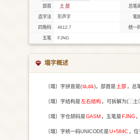
部首
⼟ 部
总笔
造字法
形声字
笔
四角码
4612.7
统一
五笔
FJNG
塌字概述
〔塌〕字拼音是(
tā,dā
)，部首是
⼟部
，总
〔塌〕字结构是
左右结构
，可拆解为(⿰土
〔塌〕字仓颉码是
GASM
，五笔是
FJNG
〔塌〕字统一码UNICODE是
U+584C
，位