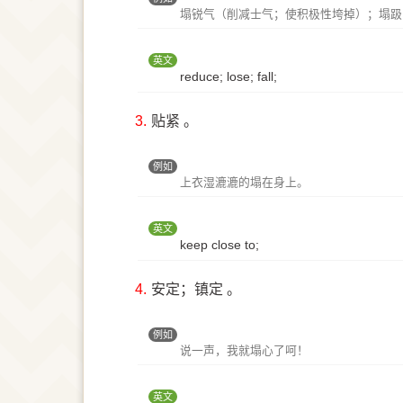
塌锐气（削减士气；使积极性垮掉）；塌趿
英文
reduce; lose; fall;
3.
贴紧 。
例如
上衣湿漉漉的塌在身上。
英文
keep close to;
4.
安定；镇定 。
例如
说一声，我就塌心了呵！
英文