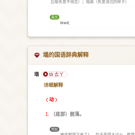
比喻失意不得志）；塌飒（失意消沉的样子）
英文
tired;
塌的国语辞典解释
塌
tā ㄊㄚ
详细解释
动
1.
（底部）脱落。
例如
桶底都塌下来了！、包子蒸得太过火，都塌