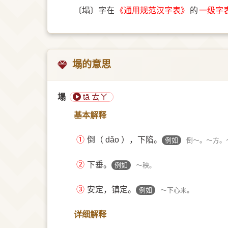
〔塌〕字在
《通用规范汉字表》
的
一级字
塌的意思
塌
tā ㄊㄚ
基本解释
①
倒（ dǎo ），下陷。
例如
倒～。～方。
②
下垂。
例如
～秧。
③
安定，镇定。
例如
～下心来。
详细解释