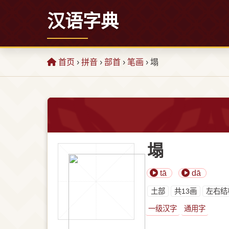
汉语字典
首页
›
拼音
›
部首
›
笔画
› 塌
塌
tā
dā
⼟部
共13画
左右结
一级汉字
通用字