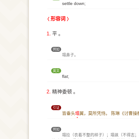
settle down;
形容词
1.
平 。
例如
塌鼻子。
英文
flat;
2.
精神委顿 。
引证
皆垂头
塌
翼，莫所凭恃。
陈琳《讨曹操
例如
塌拉（衣着不整的样子）；塌飒（不得志；