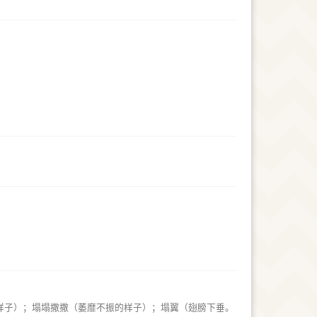
样子）；塌塌撒撒（萎靡不振的样子）；塌翼（翅膀下垂。