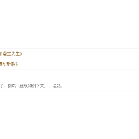
和漫堂先生》
薛华醉歌》
了；倒塌（建筑物倒下来）；塌翼。