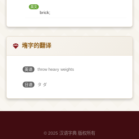
英文
brick;
堶字的翻译
英语
throw heavy weights
日语
タ ダ
© 2025 汉语字典 版权所有