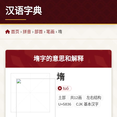
汉语字典
首页
›
拼音
›
部首
›
笔画
› 堶
堶字的意思和解释
堶
tuó
⼟部
共12画
左右结构
U+5836
CJK 基本汉字