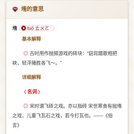
堶的意思
堶
tuó ㄊㄨㄛˊ
基本解释
◎
古时用作抛掷游戏的砖块：“窈窕踏歌相把
袂，轻浮赌胜各飞～。”
详细解释
名词
◎
宋时谓飞砖之戏。亦以指砖 宋世寒食有抛堶
之戏，儿童飞瓦石之戏，若今打瓦也。——《俗
言》