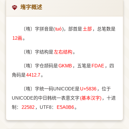
堶字概述
〔堶〕字拼音是(
tuó
)，部首是
⼟部
，总笔数是
12画
。
〔堶〕字结构是
左右结构
。
〔堶〕字仓颉码是
GKMB
，五笔是
FDAE
，四
角码是
4412.7
。
〔堶〕字统一码UNICODE是
U+5836
，位于
UNICODE的中日韩统一表意文字
(基本汉字)
，十进
制：
22582
，UTF8：
E5A0B6
。