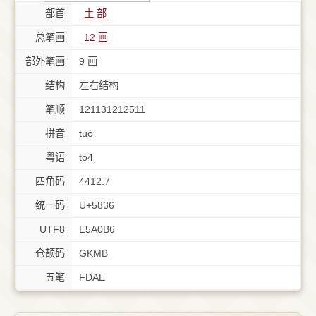
部首
⼟ 部
总笔画
12 画
部外笔画
9 画
结构
左右结构
笔顺
121131212511
拼音
tuó
粤语
to4
四角码
4412.7
统一码
U+5836
UTF8
E5A0B6
仓颉码
GKMB
五笔
FDAE