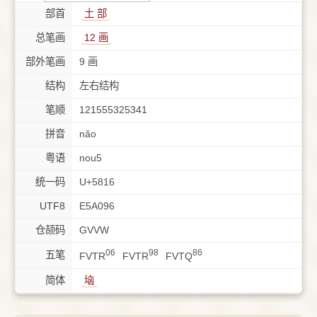
部首
⼟ 部
总笔画
12 画
部外笔画
9 画
结构
左右结构
笔顺
121555325341
拼音
nǎo
粤语
nou5
统一码
U+5816
UTF8
E5A096
仓颉码
GVVW
06
98
86
五笔
FVTR
FVTR
FVTQ
简体
垴