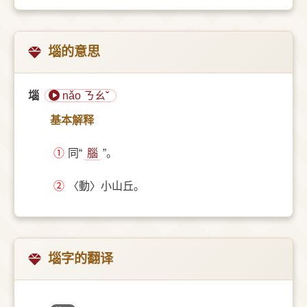
堖的意思
堖
nǎo ㄋㄠˇ
基本解释
①
同“
腦
”。
②
〈動〉小山丘。
堖字的翻译