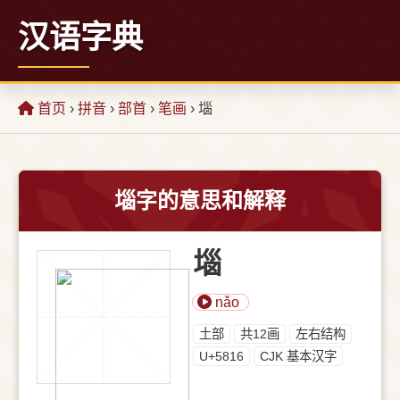
汉语字典
首页
›
拼音
›
部首
›
笔画
› 堖
堖字的意思和解释
堖
nǎo
⼟部
共12画
左右结构
U+5816
CJK 基本汉字