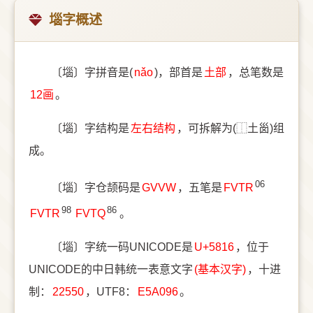
堖字概述
〔堖〕字拼音是(
nǎo
)，部首是
⼟部
，总笔数是
12画
。
〔堖〕字结构是
左右结构
，可拆解为(⿰土𡿺)组
成。
06
〔堖〕字仓颉码是
GVVW
，五笔是
FVTR
98
86
FVTR
FVTQ
。
〔堖〕字统一码UNICODE是
U+5816
，位于
UNICODE的中日韩统一表意文字
(基本汉字)
，十进
制：
22550
，UTF8：
E5A096
。