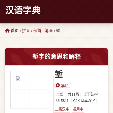
汉语字典
首页
›
拼音
›
部首
›
笔画
› 堑
堑字的意思和解释
堑
qiàn
⼟部
共11画
上下结构
U+5811
CJK 基本汉字
二级汉字
通用字