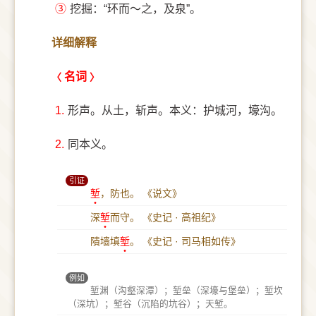
③
挖掘：“环而～之，及泉”。
详细解释
名词
1.
形声。从土，斩声。本义：护城河，壕沟。
2.
同本义。
引证
堑
，防也。
《说文》
深
堑
而守。
《史记 · 高祖纪》
隤墙填
堑
。
《史记 · 司马相如传》
例如
堑渊（沟壑深潭）；堑垒（深壕与堡垒）；堑坎
（深坑）；堑谷（沉陷的坑谷）；天堑。