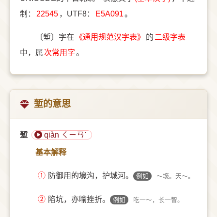
制：
22545
，UTF8：
E5A091
。
〔堑〕字在
《通用规范汉字表》
的
二级字表
中，属
次常用字
。
堑的意思
堑
qiàn ㄑㄧㄢˋ
基本解释
①
防御用的壕沟，护城河。
例如
～壕。天～。
②
陷坑，亦喻挫折。
例如
吃一～，长一智。