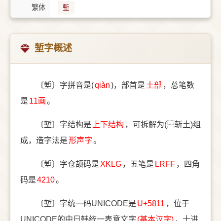
繁体
塹
堑字概述
〔堑〕字拼音是(
qiàn
)，部首是
⼟部
，总笔数
是
11画
。
〔堑〕字结构是
上下结构
，可拆解为(⿱斩土)组
成，造字法是
形声字
。
〔堑〕字仓颉码是
XKLG
，五笔是
LRFF
，四角
码是
4210
。
〔堑〕字统一码UNICODE是
U+5811
，位于
UNICODE的中日韩统一表意文字
(基本汉字)
，十进