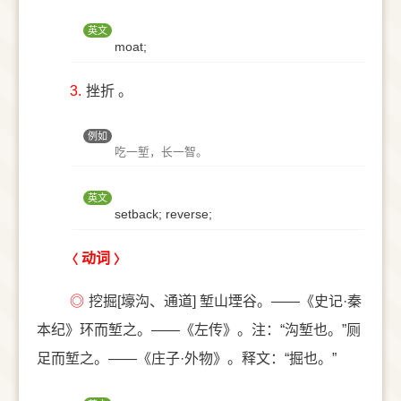
英文
moat;
3.
挫折 。
例如
吃一堑，长一智。
英文
setback; reverse;
动词
◎
挖掘[壕沟、通道] 堑山堙谷。——《史记·秦
本纪》环而堑之。——《左传》。注：“沟堑也。”厕
足而堑之。——《庄子·外物》。释文：“掘也。”