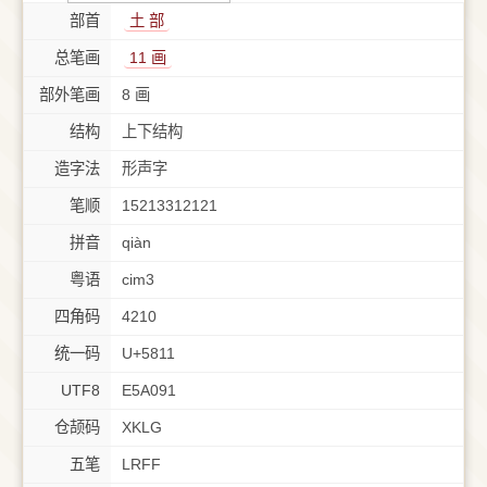
部首
⼟ 部
总笔画
11 画
部外笔画
8 画
结构
上下结构
造字法
形声字
笔顺
15213312121
拼音
qiàn
粤语
cim3
四角码
4210
统一码
U+5811
UTF8
E5A091
仓颉码
XKLG
五笔
LRFF