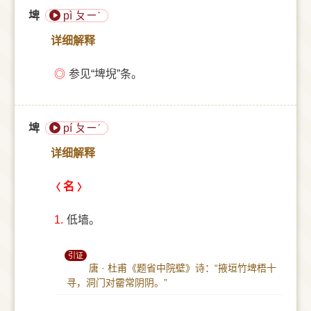
埤
pì ㄆㄧˋ
详细解释
◎
参见“埤堄”条。
埤
pí ㄆㄧˊ
详细解释
名
1.
低墙。
引证
唐 · 杜甫《题省中院壁》诗：“掖垣竹埤梧十
寻，洞门对霤常阴阴。”