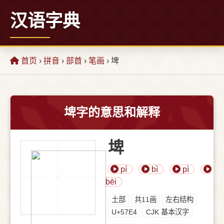
汉语字典
首页
›
拼音
›
部首
›
笔画
› 埤
埤字的意思和解释
埤
pí
bì
pì
bēi
⼟部
共11画
左右结构
U+57E4
CJK 基本汉字