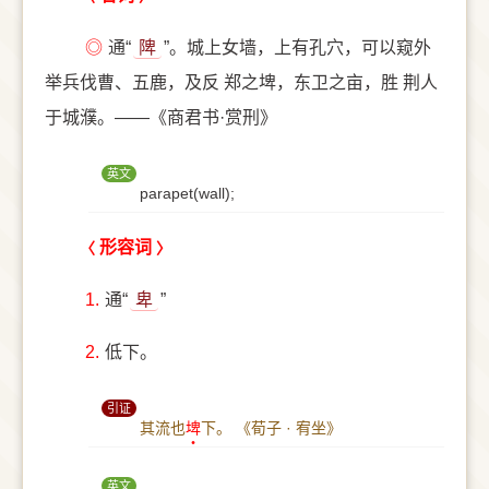
◎
通“
陴
”。城上女墙，上有孔穴，可以窥外
举兵伐曹、五鹿，及反 郑之埤，东卫之亩，胜 荆人
于城濮。——《商君书·赏刑》
英文
parapet(wall);
形容词
1.
通“
卑
”
2.
低下。
引证
其流也
埤
下。
《荀子 · 宥坐》
英文