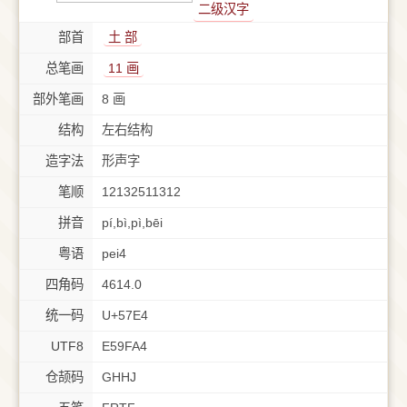
二级汉字
部首
⼟ 部
总笔画
11 画
部外笔画
8 画
结构
左右结构
造字法
形声字
笔顺
12132511312
拼音
pí,bì,pì,bēi
粤语
pei4
四角码
4614.0
统一码
U+57E4
UTF8
E59FA4
仓颉码
GHHJ