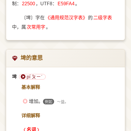
制：
22500
，UTF8：
E59FA4
。
〔埤〕字在
《通用规范汉字表》
的
二级字表
中，属
次常用字
。
埤的意思
埤
pí ㄆㄧˊ
基本解释
◎
增加。
例如
～益。
详细解释
名词