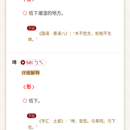
◎
低下潮湿的地方。
引证
《国语 · 晋语八》：“木不危生，松柏不生
埤。”
埤
bēi ㄅㄟ
详细解释
形
◎
低下。
引证
《字汇 · 土部》：“埤，音悲。与卑同。污下
也。”