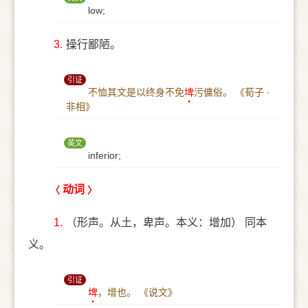
low;
3.
操行鄙陋。
引证
不恤其文是以终身不免
埤
污傭俗。
《荀子 ·
非相》
英文
inferior;
动词
1.
（形声。从土，卑声。本义：增加） 同本
义。
引证
埤
，增也。
《说文》