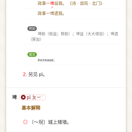
政事一
埤
益我。
《诗 · 邶风 · 北门》
政事一埤遗我。
例如
埤助（助益；帮助）；埤益（大大增加）；埤遗
（厚加）
英文
increase;
2.
另见 pì。
埤
pì ㄆㄧˋ
基本解释
◎
〔～堄〕城上矮墙。