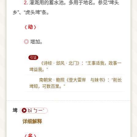
2.
灌溉用的蓄水池。多用于地名。参见“埤头
乡”、“虎头埤”条。
动
◎
增加。
引证
《诗经 · 邶风 · 北门》：“王事适我，政事一
埤益我。”
南朝宋 · 鲍照《登大雷岸 与妹书》：“削长
埤短，可数百里。”
埤
bì ㄅㄧˋ
详细解释
名