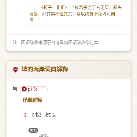
《荀子 · 非相》：“故君子之于言无厌。鄙夫
反是：好其实不恤其文，是以终身不免埤污佣
俗。”
注：国语辞典来源于台湾重编国语辞典修订本
埤的两岸词典解释
埤
pí ㄆㄧˊ
详细解释
1.
《书》增加。
例如
埤益。