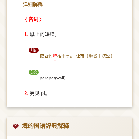
详细解释
名词
1.
城上的矮墙。
引证
掖垣竹
埤
梧十寻。
杜甫《题省中院壁》
英文
parapet(wall);
2.
另见 pí。
埤的国语辞典解释