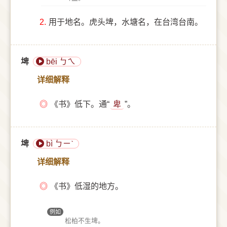
2.
用于地名。虎头埤，水塘名，在台湾台南。
埤
bēi ㄅㄟ
详细解释
◎
《书》低下。通“
卑
”。
埤
bì ㄅㄧˋ
详细解释
◎
《书》低湿的地方。
例如
松柏不生埤。