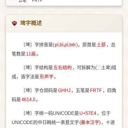
五笔
FRTF
埤字概述
〔埤〕字拼音是(
pí,bì,pì,bēi
)，部首是
⼟部
，总
笔数是
11画
。
〔埤〕字结构是
左右结构
，可拆解为(⿰土卑)组
成，造字法是
形声字
。
〔埤〕字仓颉码是
GHHJ
，五笔是
FRTF
，四角
码是
4614.0
。
〔埤〕字统一码UNICODE是
U+57E4
，位于
UNICODE的中日韩统一表意文字
(基本汉字)
，十进