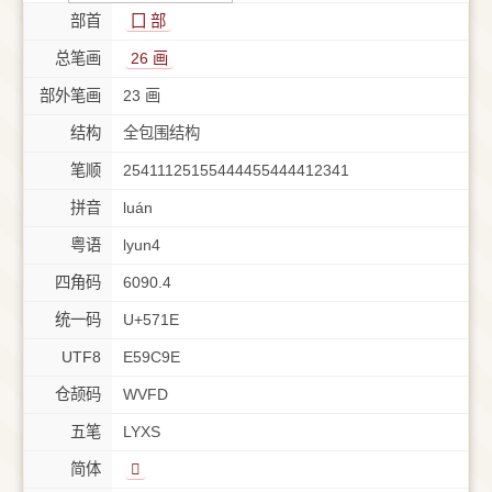
部首
⼞ 部
总笔画
26 画
部外笔画
23 画
结构
全包围结构
笔顺
25411125155444455444412341
拼音
luán
粤语
lyun4
四角码
6090.4
统一码
U+571E
UTF8
E59C9E
仓颉码
WVFD
五笔
LYXS
简体
𪢮