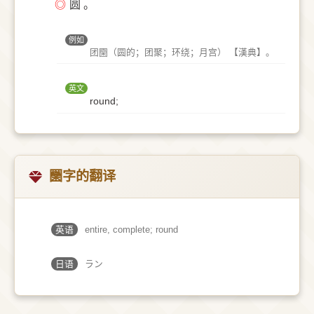
◎
圆 。
例如
团圞（圆的；团聚；环绕；月宫） 【漢典】。
英文
round;
圞字的翻译
英语
entire, complete; round
日语
ラン