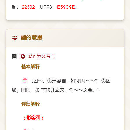
制：
22302
，UTF8：
E59C9E
。
圞的意思
圞
luán ㄌㄨㄢˊ
基本解释
◎
〔团～〕①形容圆，如“明月～～”；②团
聚；团圆，如“可唤儿辈来，作～～之会。”
详细解释
形容词