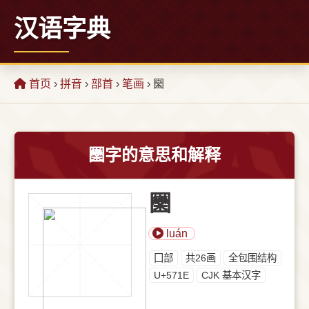
汉语字典
首页
›
拼音
›
部首
›
笔画
› 圞
圞字的意思和解释
圞
luán
⼞部
共26画
全包围结构
U+571E
CJK 基本汉字