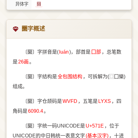
异体字
圝
圞字概述
〔圞〕字拼音是(
luán
)，部首是
⼞部
，总笔数
是
26画
。
〔圞〕字结构是
全包围结构
，可拆解为(⿴囗欒)
组成。
〔圞〕字仓颉码是
WVFD
，五笔是
LYXS
，四
角码是
6090.4
。
〔圞〕字统一码UNICODE是
U+571E
，位于
UNICODE的中日韩统一表意文字
(基本汉字)
，十进