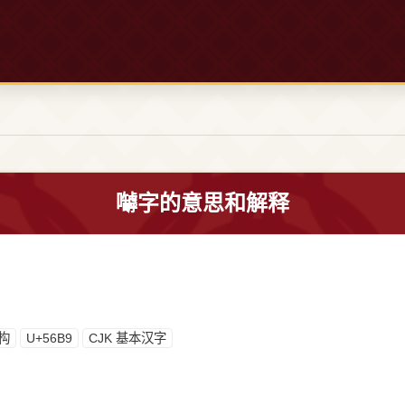
嚹字的意思和解释
构
U+56B9
CJK 基本汉字