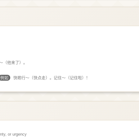
～（他来了）。
例如
快啲行～（快点走）。记住～（记住啦）！
inty, or urgency