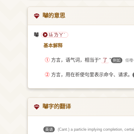
嚹的意思
嚹
lá ㄌㄚˊ
基本解释
①
方言，语气词，相当于“
了
”
例如
佢嚟
②
方言，用在祈使句里表示命令、请求。
嚹字的翻译
英语
(Cant.) a particle implying completion, certa