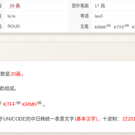
画
20 画
部外笔画
17 画
音
lá,la
粤语
laa3
06
98
ROUD
码
五笔
KRMF
KTFF
笔数是
20画
。
罅)组成。
6
98
86
KTFF
KRMH
。
于UNICODE的中日韩统一表意文字
(基本汉字)
，十进制：
2220