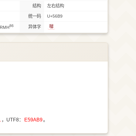
结构
左右结构
统一码
U+56B9
86
𡅈
异体字
KRMH
1
，UTF8：
E59AB9
。