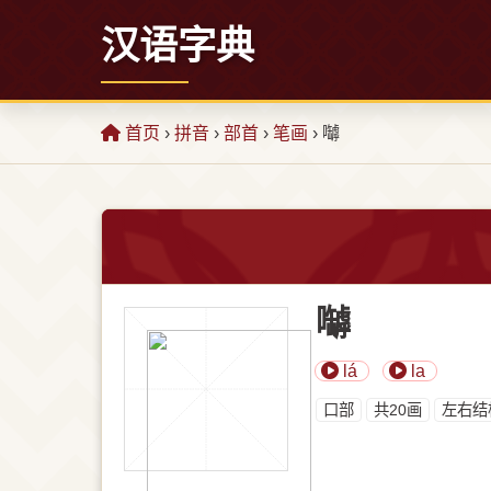
汉语字典
首页
›
拼音
›
部首
›
笔画
› 嚹
嚹
lá
la
⼝部
共20画
左右结