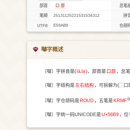
部首
⼝ 部
总笔
笔顺
25131125221531534312
拼
E59AB9
UTF8
仓颉
嚹字概述
〔嚹〕字拼音是(
lá,la
)，部首是
⼝部
，总
〔嚹〕字结构是
左右结构
，可拆解为(⿰口
0
〔嚹〕字仓颉码是
ROUD
，五笔是
KRMF
〔嚹〕字统一码UNICODE是
U+56B9
，位