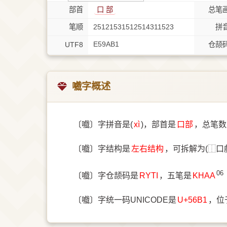
部首
⼝ 部
总笔
笔顺
25121531512514311523
拼
E59AB1
UTF8
仓颉
嚱字概述
〔嚱〕字拼音是(
xì
)，部首是
⼝部
，总笔数
〔嚱〕字结构是
左右结构
，可拆解为(⿰口
06
〔嚱〕字仓颉码是
RYTI
，五笔是
KHAA
〔嚱〕字统一码UNICODE是
U+56B1
，位