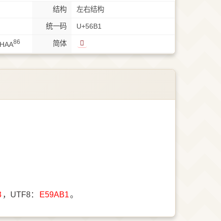
结构
左右结构
统一码
U+56B1
86
𰇣
简体
HAA
3
，UTF8：
E59AB1
。