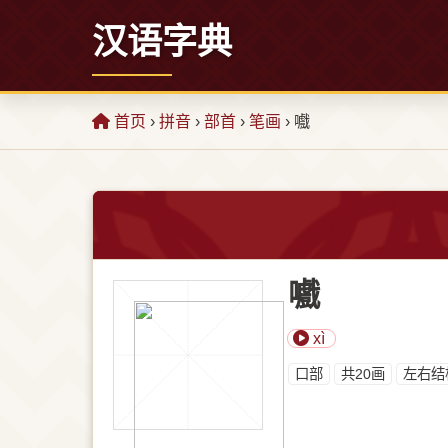
汉语字典
首页
›
拼音
›
部首
›
笔画
› 嚱
嚱
xì
⼝部
共20画
左右结