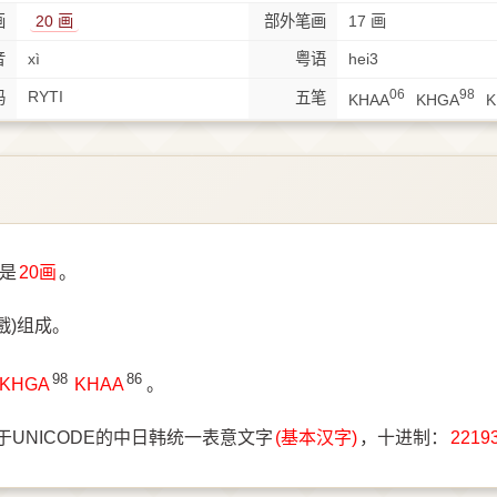
画
20 画
部外笔画
17 画
音
xì
粤语
hei3
06
98
RYTI
码
五笔
KHAA
KHGA
K
是
20画
。
戲)组成。
98
86
KHGA
KHAA
。
于UNICODE的中日韩统一表意文字
(基本汉字)
，十进制：
2219