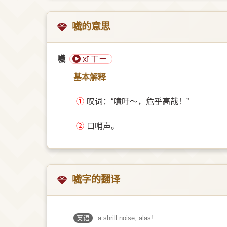
嚱的意思
嚱
xī ㄒㄧ
基本解释
①
叹词：“噫吁～，危乎高哉！”
②
口哨声。
嚱字的翻译
英语
a shrill noise; alas!