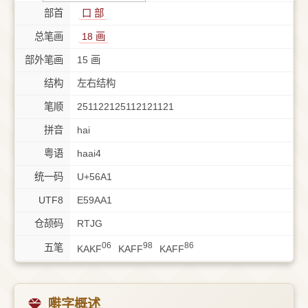
部首
⼝ 部
总笔画
18 画
部外笔画
15 画
结构
左右结构
笔顺
251122125112121121
拼音
hai
粤语
haai4
统一码
U+56A1
UTF8
E59AA1
仓颉码
RTJG
06
98
86
五笔
KAKF
KAFF
KAFF
嚡字概述