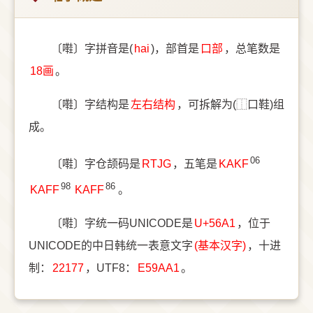
〔嚡〕字拼音是(
hai
)，部首是
⼝部
，总笔数是
18画
。
〔嚡〕字结构是
左右结构
，可拆解为(⿰口鞋)组
成。
06
〔嚡〕字仓颉码是
RTJG
，五笔是
KAKF
98
86
KAFF
KAFF
。
〔嚡〕字统一码UNICODE是
U+56A1
，位于
UNICODE的中日韩统一表意文字
(基本汉字)
，十进
制：
22177
，UTF8：
E59AA1
。