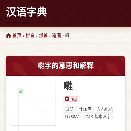
汉语字典
首页
›
拼音
›
部首
›
笔画
› 嚡
嚡字的意思和解释
嚡
hai
⼝部
共18画
左右结构
U+56A1
CJK 基本汉字