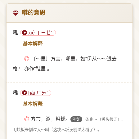
嚡的意思
嚡
xié ㄒㄧㄝˊ
基本解释
◎
〔～里〕方言，哪里，如“伊从～～进去
格？”亦作“鞋里”。
嚡
hái ㄏㄞˊ
基本解释
◎
方言，涩，粗糙。
例如
条脷～（舌头很涩）。
呢块板未刨过大～喇（这块木坂没刨过太糙了）。