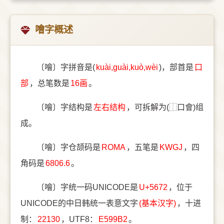
噲字概述
〔噲〕字拼音是(
kuài,guài,kuò,wèi
)，部首是
⼝
部
，总笔数是
16画
。
〔噲〕字结构是
左右结构
，可拆解为(⿰口會)组
成。
〔噲〕字仓颉码是
ROMA
，五笔是
KWGJ
，四
角码是
6806.6
。
〔噲〕字统一码UNICODE是
U+5672
，位于
UNICODE的中日韩统一表意文字
(基本汉字)
，十进
制：
22130
，UTF8：
E599B2
。