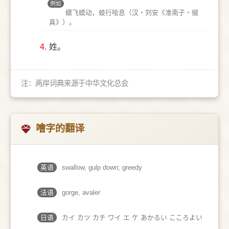
例如
蠉飞蝡动，蚑行哙息（汉‧刘安《淮南子‧俶
真》）。
4.
姓。
注：两岸词典来源于中华文化总会
噲字的翻译
英语
swallow, gulp down; greedy
法语
gorge, avaler
日语
カイ カツ カチ ワイ エ ケ あかるい こころよい