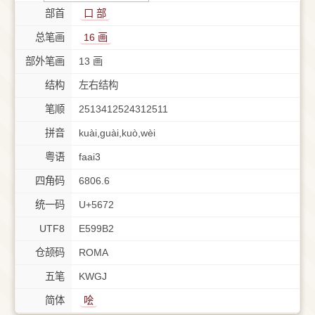
部首
⼝ 部
总笔画
16 画
部外笔画
13 画
结构
左右结构
笔顺
2513412524312511
拼音
kuài,guài,kuò,wèi
粤语
faai3
四角码
6806.6
统一码
U+5672
UTF8
E599B2
仓颉码
ROMA
五笔
KWGJ
简体
哙