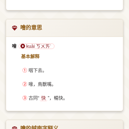
噲的意思
噲
kuài ㄎㄨㄞˋ
基本解释
①
咽下去。
②
喙，鳥獸嘴。
③
古同“
快
”，暢快。
噲的越南字释义