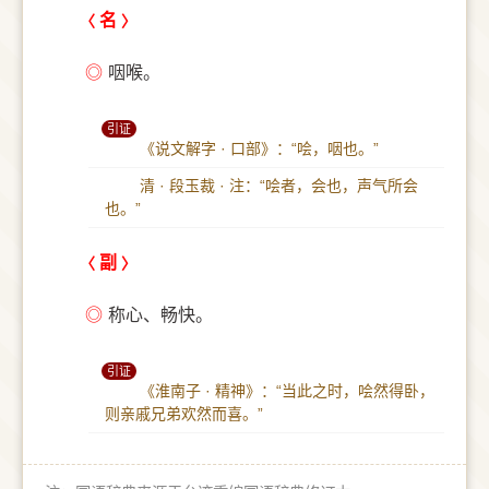
名
◎
咽喉。
引证
《说文解字 · 口部》：“哙，咽也。”
清 · 段玉裁 · 注：“哙者，会也，声气所会
也。”
副
◎
称心、畅快。
引证
《淮南子 · 精神》：“当此之时，哙然得卧，
则亲戚兄弟欢然而喜。”