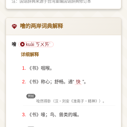
注：国语辞典来源于台湾重编国语辞典修订本
噲的两岸词典解释
噲
kuài ㄎㄨㄞˋ
详细解释
1.
《书》咽喉。
2.
《书》称心；舒畅。通“
快
”。
例如
哙然得卧（汉‧刘安《淮南子‧精神》）。
3.
《书》喙；鸟、兽类的嘴。