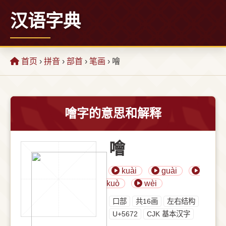
汉语字典
首页
›
拼音
›
部首
›
笔画
› 噲
噲字的意思和解释
噲
kuài
guài
kuò
wèi
⼝部
共16画
左右结构
U+5672
CJK 基本汉字