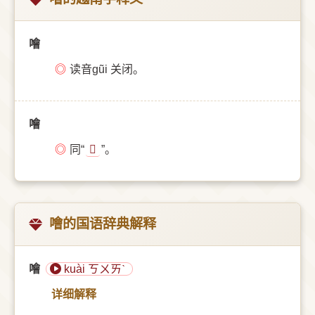
噲
◎
读音gũi 关闭。
噲
◎
同“
𠳨
”。
噲的国语辞典解释
噲
kuài ㄎㄨㄞˋ
详细解释