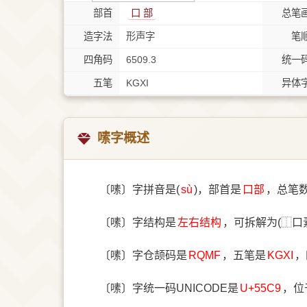
部首
⼝ 部
总笔
造字法
形声字
笔
四角码
6509.3
统一
五笔
KGXI
异体
嗉字概述
〔嗉〕字拼音是(
sù
)，部首是
⼝部
，总笔
〔嗉〕字结构是
左右结构
，可拆解为(⿰口
〔嗉〕字仓颉码是
RQMF
，五笔是
KGXI
，
〔嗉〕字统一码UNICODE是
U+55C9
，位