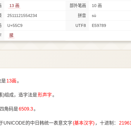
画
13 画
部外笔画
10 画
顺
2511121554234
拼音
sù
码
U+55C9
UTF8
E59789
字
膆
数是
13画
。
素)组成，造字法是
形声字
。
四角码是
6509.3
。
于UNICODE的中日韩统一表意文字
(基本汉字)
，十进制：
2196