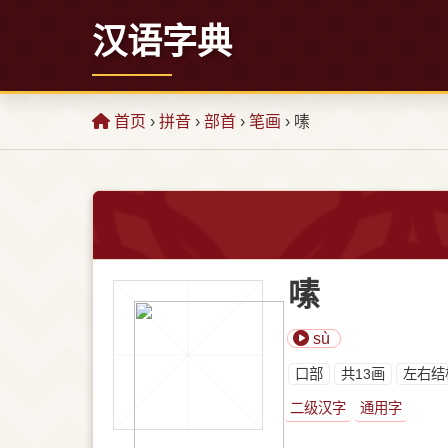
汉语字典
首页
›
拼音
›
部首
›
笔画
› 嗉
嗉
sù
⼝部
共13画
左右结
二级汉字
通用字