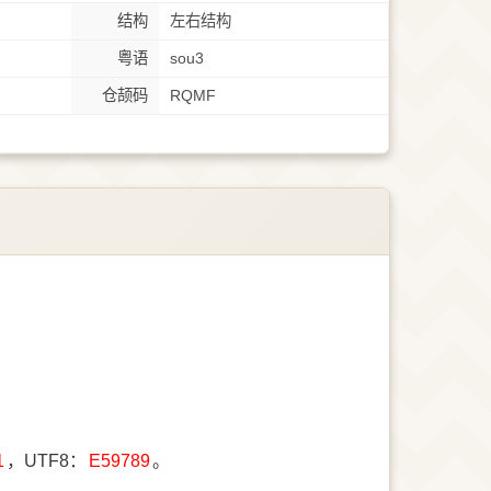
结构
左右结构
粤语
sou3
仓颉码
RQMF
1
，UTF8：
E59789
。