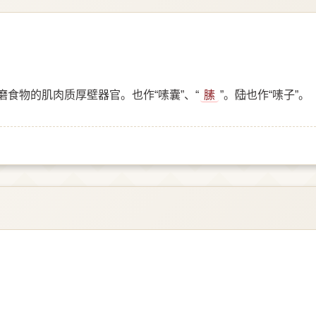
食物的肌肉质厚壁器官。也作“嗉囊”、“
膆
”。陆⃝也作“嗉子”。