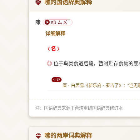
嗉的国语辞典解释
嗉
sù ㄙㄨˋ
详细解释
名
◎
位于鸟类食道后段，暂时贮存食物的囊
引证
唐 · 白居易《新乐府 · 秦吉了》：“
注：国语辞典来源于台湾重编国语辞典修订本
嗉的两岸词典解释