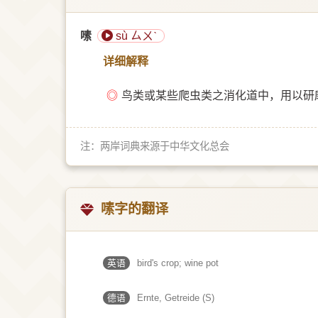
嗉
sù ㄙㄨˋ
详细解释
◎
鸟类或某些爬虫类之消化道中，用以研磨
注：两岸词典来源于中华文化总会
嗉字的翻译
英语
bird's crop; wine pot
德语
Ernte, Getreide (S)