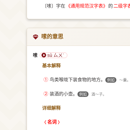
〔嗉〕字在
《通用规范汉字表》
的
二级字
嗉的意思
嗉
sù ㄙㄨˋ
基本解释
①
鸟类喉咙下装食物的地方。
例如
～囊
②
装酒的小壶。
例如
酒～子。
详细解释
名词