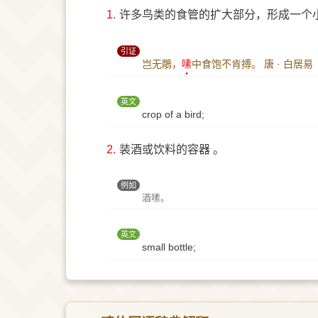
1.
许多鸟类的食管的扩大部分，形成一个
引证
岂无鵰，
嗉
中食饱不肯搏。
唐 · 白居
英文
crop of a bird;
2.
装酒或饮料的容器 。
例如
酒嗉。
英文
small bottle;