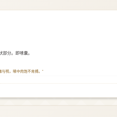
状部分。即嗉囊。
岂无雕与鹗，嗉中肉饱不肯搏。”