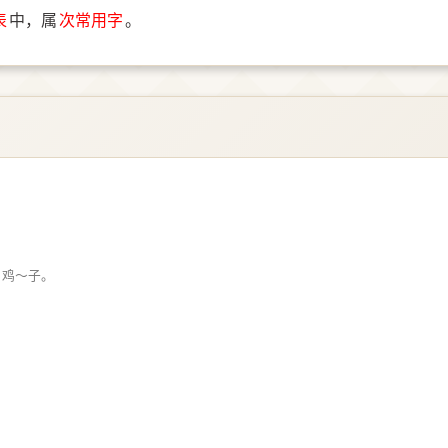
表
中，属
次常用字
。
。鸡～子。