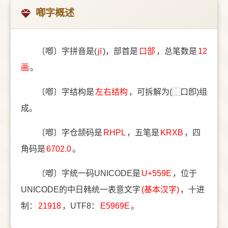
喞字概述
〔喞〕字拼音是(
jī
)，部首是
⼝部
，总笔数是
12
画
。
〔喞〕字结构是
左右结构
，可拆解为(⿰口卽)组
成。
〔喞〕字仓颉码是
RHPL
，五笔是
KRXB
，四
角码是
6702.0
。
〔喞〕字统一码UNICODE是
U+559E
，位于
UNICODE的中日韩统一表意文字
(基本汉字)
，十进
制：
21918
，UTF8：
E5969E
。