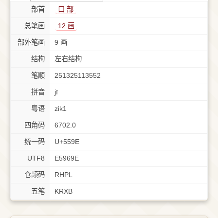
部首
⼝ 部
总笔画
12 画
部外笔画
9 画
结构
左右结构
笔顺
251325113552
拼音
jī
粤语
zik1
四角码
6702.0
统一码
U+559E
UTF8
E5969E
仓颉码
RHPL
五笔
KRXB