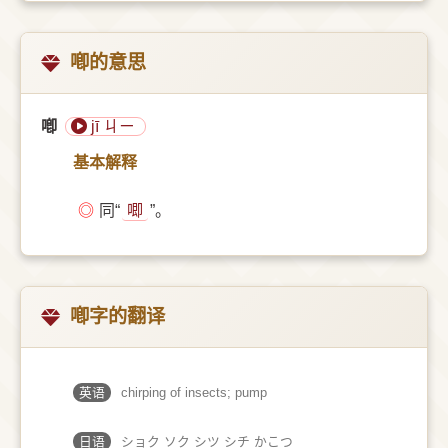
喞的意思
喞
jī ㄐㄧ
基本解释
◎
同“
唧
”。
喞字的翻译
英语
chirping of insects; pump
日语
ショク ソク シツ シチ かこつ