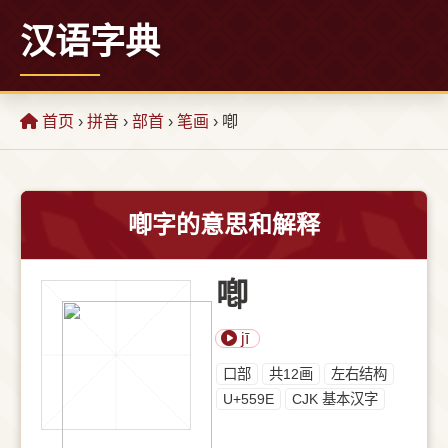
汉语字典
首页
›
拼音
›
部首
›
笔画
› 喞
喞字的意思和解释
喞
jī
⼝部
共12画
左右结构
U+559E
CJK 基本汉字