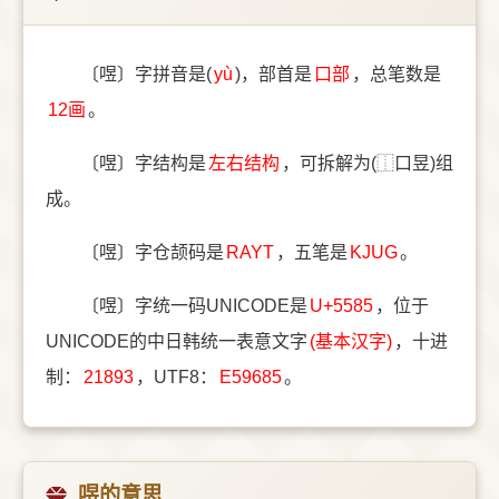
〔喅〕字拼音是(
yù
)，部首是
⼝部
，总笔数是
12画
。
〔喅〕字结构是
左右结构
，可拆解为(⿰口昱)组
成。
〔喅〕字仓颉码是
RAYT
，五笔是
KJUG
。
〔喅〕字统一码UNICODE是
U+5585
，位于
UNICODE的中日韩统一表意文字
(基本汉字)
，十进
制：
21893
，UTF8：
E59685
。
喅的意思