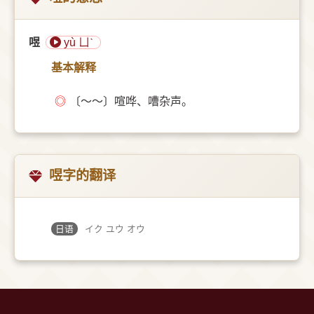
喅
yù ㄩˋ
基本解释
◎
〔～～〕喧哗、嘈杂声。
喅字的翻译
日语
イク ユウ オウ