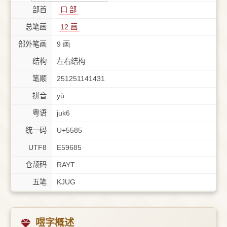
部首
⼝ 部
总笔画
12 画
部外笔画
9 画
结构
左右结构
笔顺
251251141431
拼音
yù
粤语
juk6
统一码
U+5585
UTF8
E59685
仓颉码
RAYT
五笔
KJUG
喅字概述