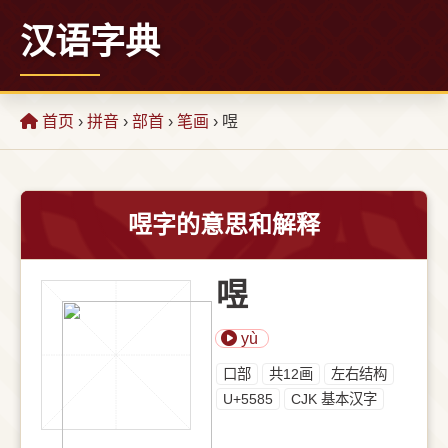
汉语字典
首页
›
拼音
›
部首
›
笔画
› 喅
喅字的意思和解释
喅
yù
⼝部
共12画
左右结构
U+5585
CJK 基本汉字