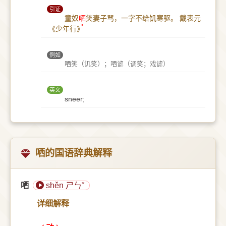
引证
童奴
哂
笑妻子骂，一字不给饥寒驱。
戴表元
《少年行》
例如
哂笑（讥笑）；哂谑（调笑；戏谑）
英文
sneer;
哂的国语辞典解释
哂
shěn ㄕㄣˇ
详细解释