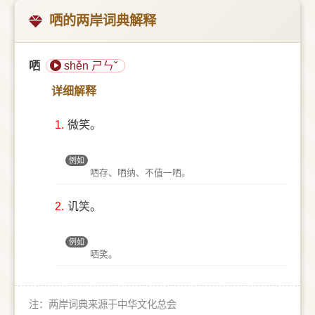
哂的两岸词典解释
哂
shěn ㄕㄣˇ
详细解释
1.
微笑。
例如
哂存、哂纳、不值一哂。
2.
讥笑。
例如
哂笑。
注：两岸词典来源于中华文化总会