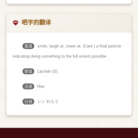
哂字的翻译
英语
smile, laugh at, sneer at; (Cant.) a final particle
indicating doing something to the full extent possible
德语
Lächeln (S)
法语
Rire
日语
シン わらう