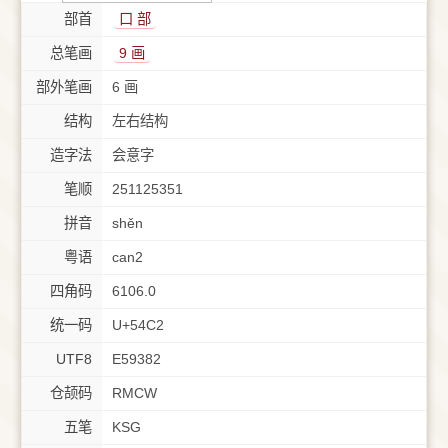
部首
⼝ 部
总笔画
9 画
部外笔画
6 画
结构
左右结构
造字法
会意字
笔顺
251125351
拼音
shěn
粤语
can2
四角码
6106.0
统一码
U+54C2
UTF8
E59382
仓颉码
RMCW
五笔
KSG