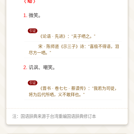
动
1.
微笑。
引证
《论语 · 先进》：“夫子哂之。”
宋 · 陈师道《示三子》诗：“喜极不得语，泪
尽方一哂。”
2.
讥讽、嘲笑。
引证
《晋书 · 卷七七 · 蔡谟传》：“我若为司徒，
将为后代所哂，义不敢拜也。”
注：国语辞典来源于台湾重编国语辞典修订本