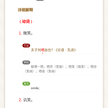
详细解释
动词
1.
微笑。
引证
夫子何
哂
由也?
《论语 · 先进》
例如
聊博一哂；哂然（笑貌）；哂笑（微笑）；哂存
（笑纳）；哂收（笑纳）
英文
smile;
2.
讥笑。