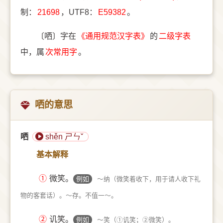
制：
21698
，UTF8：
E59382
。
〔哂〕字在
《通用规范汉字表》
的
二级字表
中，属
次常用字
。
哂的意思
哂
shěn ㄕㄣˇ
基本解释
①
微笑。
例如
～纳（微笑着收下，用于请人收下礼
物的客套话）。～存。不值一～。
②
讥笑。
例如
～笑（①讥笑；②微笑）。