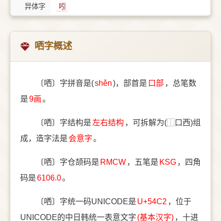
异体字
吲
哂字概述
〔哂〕字拼音是(
shěn
)，部首是
⼝部
，总笔数
是
9画
。
〔哂〕字结构是
左右结构
，可拆解为(⿰口西)组
成，造字法是
会意字
。
〔哂〕字仓颉码是
RMCW
，五笔是
KSG
，四角
码是
6106.0
。
〔哂〕字统一码UNICODE是
U+54C2
，位于
UNICODE的中日韩统一表意文字
(基本汉字)
，十进