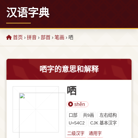
汉语字典
首页
›
拼音
›
部首
›
笔画
› 哂
哂字的意思和解释
哂
shěn
⼝部
共9画
左右结构
U+54C2
CJK 基本汉字
二级汉字
通用字