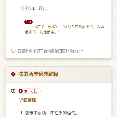
◎
张口、开口。
引证
《庄子 · 秋水》：“公孙龙口呿而不合，舌举
而不下，乃逸而走。”
注：国语辞典来源于台湾重编国语辞典修订本
呿的两岸词典解释
呿
qū ㄑㄩ
详细解释
1.
表示不耐烦、不在乎的语气。