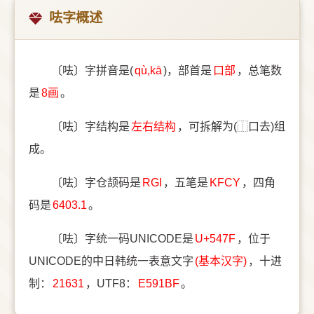
呿字概述
〔呿〕字拼音是(
qù,kā
)，部首是
⼝部
，总笔数
是
8画
。
〔呿〕字结构是
左右结构
，可拆解为(⿰口去)组
成。
〔呿〕字仓颉码是
RGI
，五笔是
KFCY
，四角
码是
6403.1
。
〔呿〕字统一码UNICODE是
U+547F
，位于
UNICODE的中日韩统一表意文字
(基本汉字)
，十进
制：
21631
，UTF8：
E591BF
。