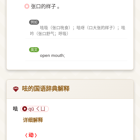
◎
张口的样子 。
例如
呿吸（张口吮食）；呿呀（口大张的样子）；呿
吟（张口舒气；呼吸）
英文
open mouth;
呿的国语辞典解释
呿
qū ㄑㄩ
详细解释
动