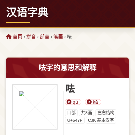
汉语字典
首页
›
拼音
›
部首
›
笔画
› 呿
呿字的意思和解释
呿
qù
kā
⼝部
共8画
左右结构
U+547F
CJK 基本汉字