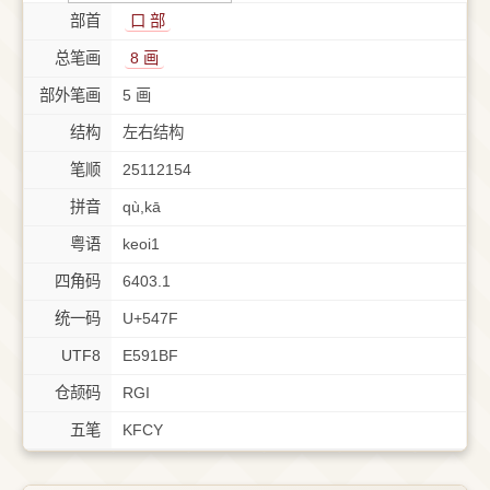
部首
⼝ 部
总笔画
8 画
部外笔画
5 画
结构
左右结构
笔顺
25112154
拼音
qù,kā
粤语
keoi1
四角码
6403.1
统一码
U+547F
UTF8
E591BF
仓颉码
RGI
五笔
KFCY