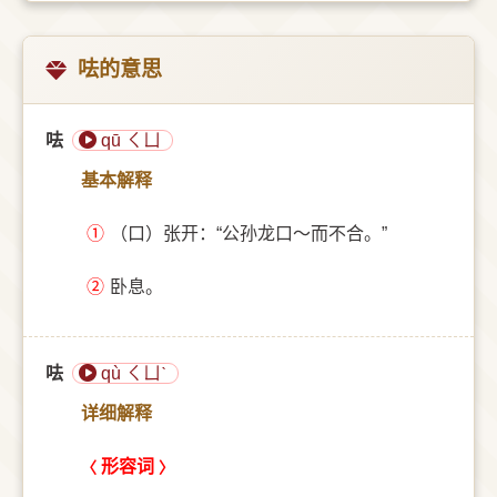
呿的意思
呿
qū ㄑㄩ
基本解释
①
（口）张开：“公孙龙口～而不合。”
②
卧息。
呿
qù ㄑㄩˋ
详细解释
形容词