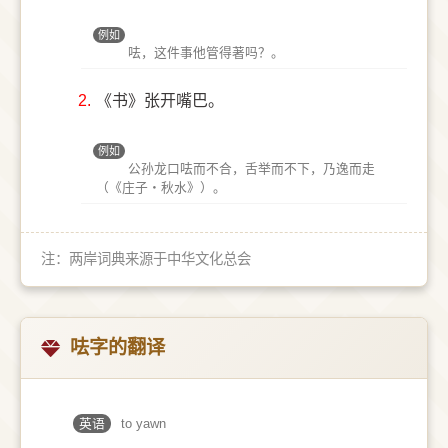
例如
呿，这件事他管得著吗？。
2.
《书》张开嘴巴。
例如
公孙龙口呿而不合，舌举而不下，乃逸而走
（《庄子‧秋水》）。
注：两岸词典来源于中华文化总会
呿字的翻译
英语
to yawn