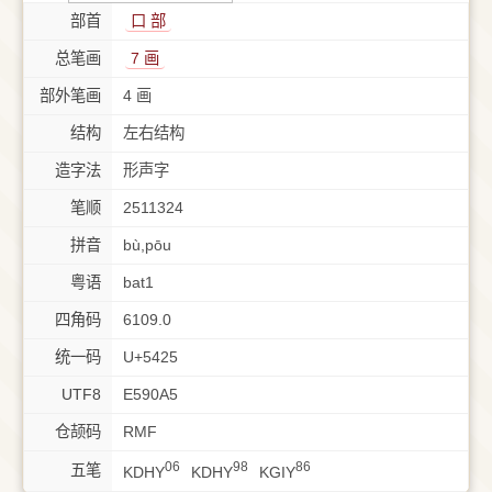
部首
⼝ 部
总笔画
7 画
部外笔画
4 画
结构
左右结构
造字法
形声字
笔顺
2511324
拼音
bù,pōu
粤语
bat1
四角码
6109.0
统一码
U+5425
UTF8
E590A5
仓颉码
RMF
06
98
86
五笔
KDHY
KDHY
KGIY