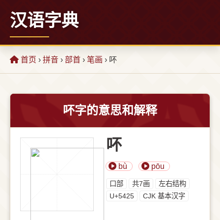
汉语字典
首页
›
拼音
›
部首
›
笔画
› 吥
吥字的意思和解释
吥
bù
pōu
⼝部
共7画
左右结构
U+5425
CJK 基本汉字