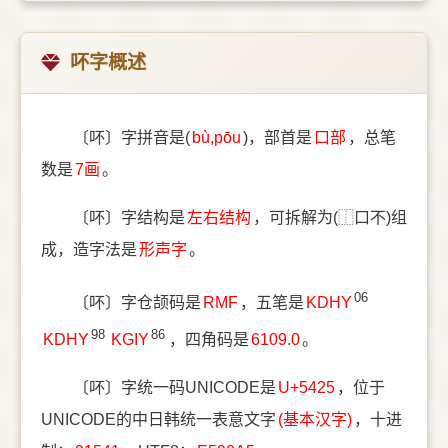
吥字概述
〔吥〕字拼音是(
bù,pōu
)，部首是
⼝部
，总笔
数是
7画
。
〔吥〕字结构是
左右结构
，可拆解为(⿰口不)组
成，造字法是
形声字
。
06
〔吥〕字仓颉码是
RMF
，五笔是
KDHY
98
86
KDHY
KGIY
，四角码是
6109.0
。
〔吥〕字统一码UNICODE是
U+5425
，位于
UNICODE的中日韩统一表意文字
(基本汉字)
，十进