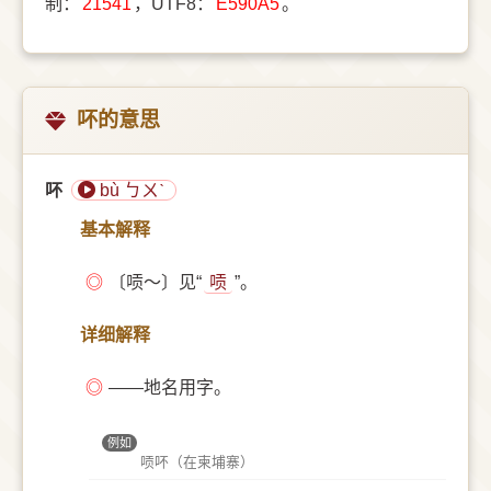
制：
21541
，UTF8：
E590A5
。
吥的意思
吥
bù ㄅㄨˋ
基本解释
◎
〔唝～〕见“
唝
”。
详细解释
◎
——地名用字。
例如
唝吥（在柬埔寨）