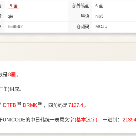
画
8 画
部外笔画
6 画
音
qiè
粤语
hip3
E58E92
MOJU
8
仓颉码
数是
8画
。
厂缶)组成。
6
98
86
DTFB
DRMK
，四角码是
7127.4
。
于UNICODE的中日韩统一表意文字
(基本汉字)
，十进制：
2139