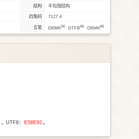
结构
半包围结构
四角码
7127.4
06
98
86
五笔
DRMK
DTFB
DRMK
4
，UTF8：
E58E92
。