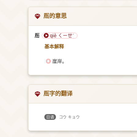
厒的意思
厒
qiè ㄑㄧㄝˋ
基本解释
◎
崖岸。
厒字的翻译
日语
コウ キョウ