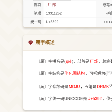
部首
⼚ 部
总笔
笔顺
13311252
拼
U+5392
统一码
UTF
厒字概述
〔厒〕字拼音是(
qiè
)，部首是
⼚部
，总笔
〔厒〕字结构是
半包围结构
，可拆解为(⿸
0
〔厒〕字仓颉码是
MOJU
，五笔是
DRMK
〔厒〕字统一码UNICODE是
U+5392
，位