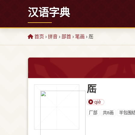
汉语字典
首页
›
拼音
›
部首
›
笔画
› 厒
厒
qiè
⼚部
共8画
半包围