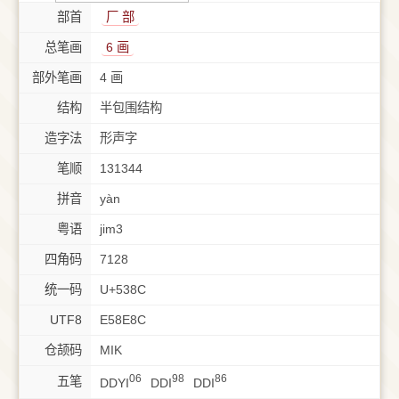
部首
⼚ 部
总笔画
6 画
部外笔画
4 画
结构
半包围结构
造字法
形声字
笔顺
131344
拼音
yàn
粤语
jim3
四角码
7128
统一码
U+538C
UTF8
E58E8C
仓颉码
MIK
06
98
86
五笔
DDYI
DDI
DDI