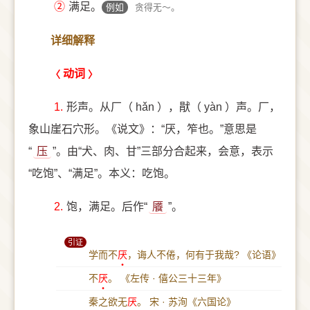
②
满足。
例如
贪得无～。
详细解释
动词
1.
形声。从厂（ hǎn ），猒（ yàn ）声。厂，
象山崖石穴形。《说文》：“厌，笮也。”意思是
“
压
”。由“犬、肉、甘”三部分合起来，会意，表示
“吃饱”、“满足”。本义：吃饱。
2.
饱，满足。后作“
餍
”。
引证
学而不
厌
，诲人不倦，何有于我哉?
《论语》
不
厌
。
《左传 · 僖公三十三年》
秦之欲无
厌
。
宋 · 苏洵《六国论》