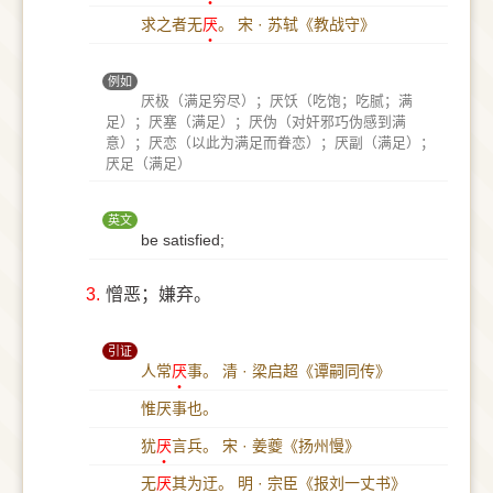
求之者无
厌
。
宋 · 苏轼《教战守》
例如
厌极（满足穷尽）；厌饫（吃饱；吃腻；满
足）；厌塞（满足）；厌伪（对奸邪巧伪感到满
意）；厌恋（以此为满足而眷恋）；厌副（满足）；
厌足（满足）
英文
be satisfied;
3.
憎恶；嫌弃。
引证
人常
厌
事。
清 · 梁启超《谭嗣同传》
惟厌事也。
犹
厌
言兵。
宋 · 姜夔《扬州慢》
无
厌
其为迂。
明 · 宗臣《报刘一丈书》