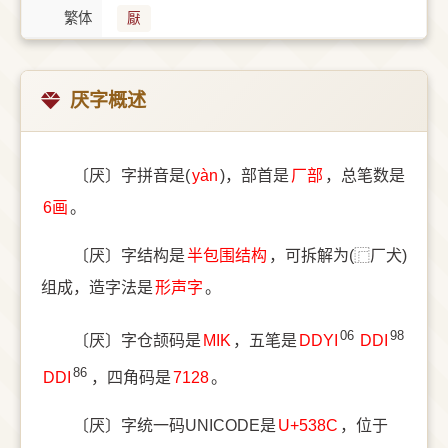
繁体
厭
厌字概述
〔厌〕字拼音是(
yàn
)，部首是
⼚部
，总笔数是
6画
。
〔厌〕字结构是
半包围结构
，可拆解为(⿸厂犬)
组成，造字法是
形声字
。
06
98
〔厌〕字仓颉码是
MIK
，五笔是
DDYI
DDI
86
DDI
，四角码是
7128
。
〔厌〕字统一码UNICODE是
U+538C
，位于