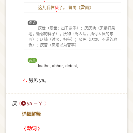
这儿我住
厌
了。
曹禺《雷雨》
例如
厌世（现世；出丑露乖）；厌厌地（无精打采
地；微弱的样子）；厌物（骂人话，指讨人厌的东
西）；厌钝（讨厌，扫兴）；厌色（厌烦、不满的脸
色）；厌苦（厌烦以为苦事）
英文
loathe; abhor; detest;
4.
另见 yā。
厌
yā ㄧㄚ
详细解释
动词