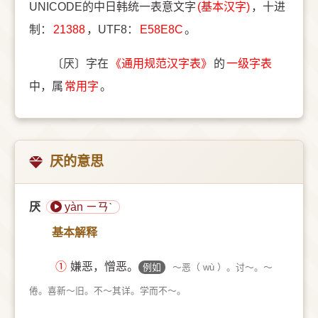
UNICODE的中日韩统一表意文字
(基本汉字)
，十进
制：
21388
，UTF8：
E58E8C
。
〔厌〕字在
《通用规范汉字表》
的
一级字表
中，属
常用字
。
厌的意思
厌
yàn ㄧㄢˋ
基本解释
①
嫌恶，憎恶。
例如
～恶（ wù ）。讨～。～
倦。喜新～旧。不～其详。学而不～。