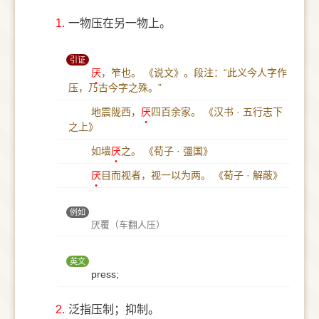
1.
一物压在另一物上。
引证
厌
，笮也。
《说文》。段注：“此义今人字作
压，乃古今字之殊。”
地震陇西，
厌
四百余家。
《汉书 · 五行志下
之上》
如墙
厌
之。
《荀子 · 彊国》
厌
目而视者，视一以为两。
《荀子 · 解蔽》
例如
厌覆（车翻人压）
英文
press;
2.
泛指压制；抑制。