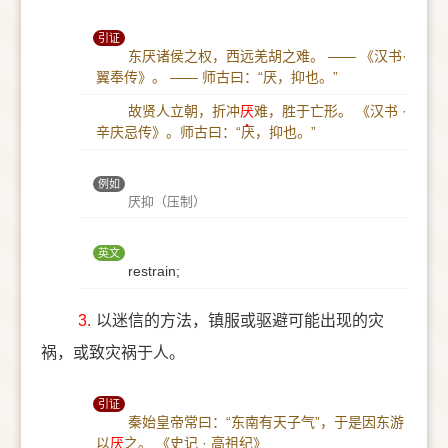
引证
东厌诸侯之权，西远羌胡之难。 —— 《汉书·
翼奉传》。 —— 师古曰：“厌，抑也。”
故贤人立朝，折冲
厌
难，胜于亡形。
《汉书 ·
辛庆忌传》。师古曰：“厌，抑也。”
例如
厌抑（压制）
英文
restrain;
3.
以迷信的方法，镇服或驱避可能出现的灾
祸，或致灾祸于人。
引证
秦始皇帝常曰：“东南有天子气”，于是因东游
以
厌
之。
《史记 · 高祖纪》