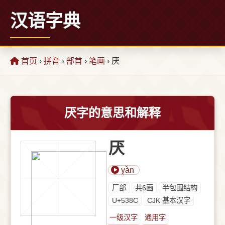
汉语字典
首页
›
拼音
›
部首
›
笔画
› 厌
厌字的意思和解释
厌
yàn
⼚部
共6画
半包围结构
U+538C
CJK 基本汉字
一级汉字
通用字