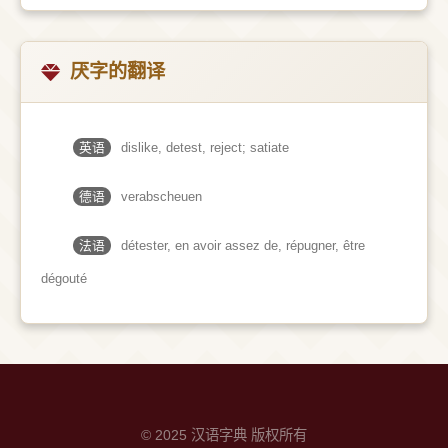
厌字的翻译
英语
dislike, detest, reject; satiate
德语
verabscheuen
法语
détester, en avoir assez de, répugner, être
dégouté
© 2025 汉语字典 版权所有