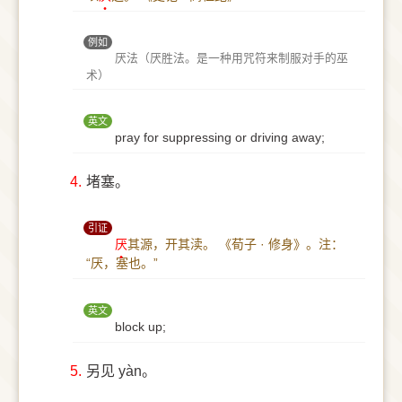
例如
厌法（厌胜法。是一种用咒符来制服对手的巫
术）
英文
pray for suppressing or driving away;
4.
堵塞。
引证
厌
其源，开其渎。
《荀子 · 修身》。注：
“厌，塞也。”
英文
block up;
5.
另见 yàn。