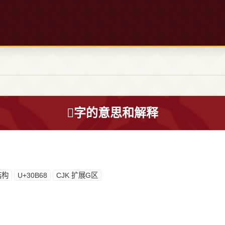
𰭨字的意思和解释
结构
U+30B68
CJK 扩展G区