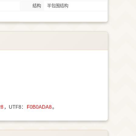
结构
半包围结构
28
，UTF8：
F0B0ADA8
。