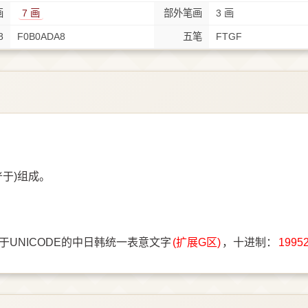
画
7 画
部外笔画
3 画
8
F0B0ADA8
五笔
FTGF
耂于)组成。
于UNICODE的中日韩统一表意文字
(扩展G区)
，十进制：
1995