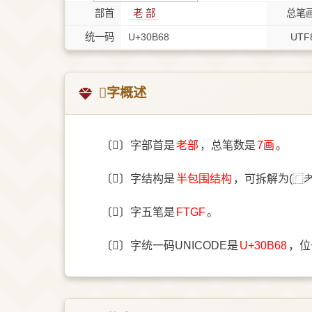
部首
⽼ 部
总笔
统一码
U+30B68
UTF
𰭨字概述
〔𰭨〕字部首是
⽼部
，总笔数是
7画
。
〔𰭨〕字结构是
半包围结构
，可拆解为(⿸
〔𰭨〕字五笔是
FTGF
。
〔𰭨〕字统一码UNICODE是
U+30B68
，位