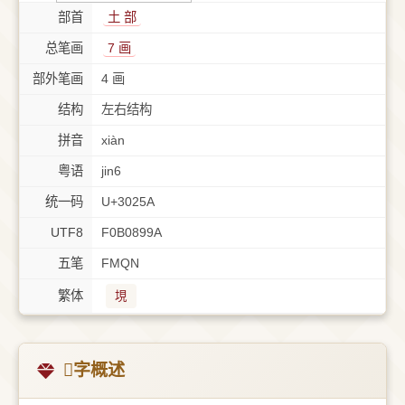
部首
⼟ 部
总笔画
7 画
部外笔画
4 画
结构
左右结构
拼音
xiàn
粤语
jin6
统一码
U+3025A
UTF8
F0B0899A
五笔
FMQN
繁体
垷
𰉚字概述