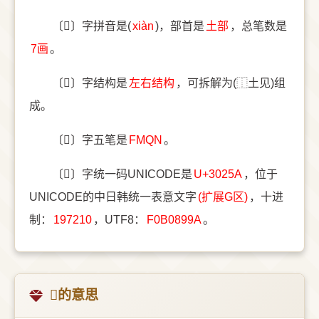
〔𰉚〕字拼音是(
xiàn
)，部首是
⼟部
，总笔数是
7画
。
〔𰉚〕字结构是
左右结构
，可拆解为(⿰土见)组
成。
〔𰉚〕字五笔是
FMQN
。
〔𰉚〕字统一码UNICODE是
U+3025A
，位于
UNICODE的中日韩统一表意文字
(扩展G区)
，十进
制：
197210
，UTF8：
F0B0899A
。
𰉚的意思