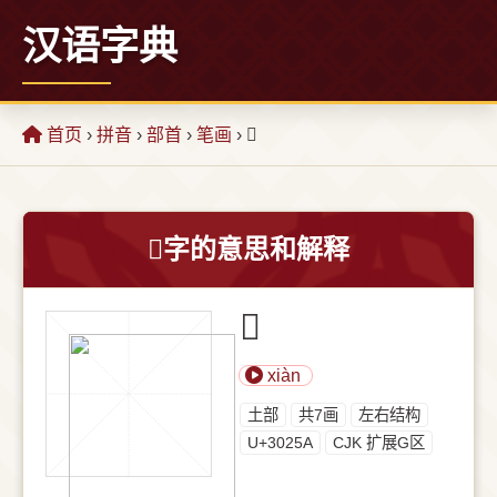
汉语字典
首页
›
拼音
›
部首
›
笔画
› 𰉚
𰉚字的意思和解释
𰉚
xiàn
⼟部
共7画
左右结构
U+3025A
CJK 扩展G区