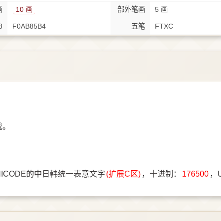
画
10 画
部外笔画
5 画
8
F0AB85B4
五笔
FTXC
成。
NICODE的中日韩统一表意文字
(扩展C区)
，十进制：
176500
，