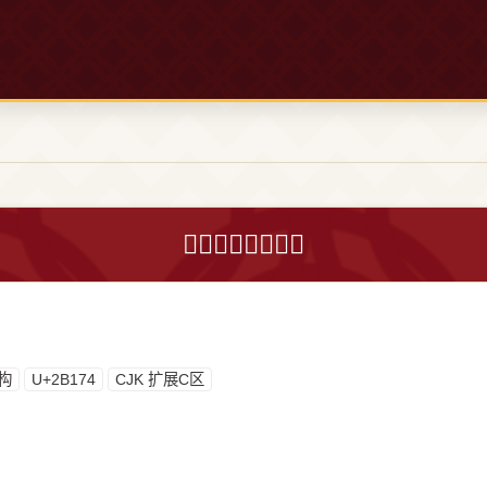
𫅴字的意思和解释
构
U+2B174
CJK 扩展C区