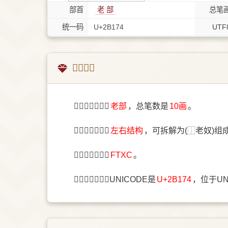
部首
⽼ 部
总笔
统一码
U+2B174
UTF
𫅴字概述
〔𫅴〕字部首是
⽼部
，总笔数是
10画
。
〔𫅴〕字结构是
左右结构
，可拆解为(⿰老奴)组
〔𫅴〕字五笔是
FTXC
。
〔𫅴〕字统一码UNICODE是
U+2B174
，位于U