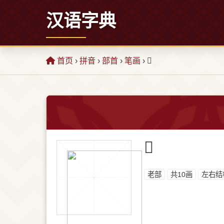
汉语字典
首页
›
拼音
›
部首
›
笔画
› 𫅴
𫅴
⽼部
共10画
左右结