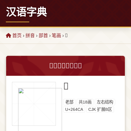
汉语字典
首页
›
拼音
›
部首
›
笔画
› 𦓊
𦓊字的意思和解释
𦓊
⽼部
共18画
左右结构
U+264CA
CJK 扩展B区