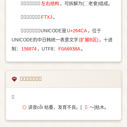
〔𦓊〕字结构是
左右结构
，可拆解为(⿰老會)组成。
〔𦓊〕字五笔是
FTXJ
。
〔𦓊〕字统一码UNICODE是
U+264CA
，位于
UNICODE的中日韩统一表意文字
(扩展B区)
，十进
制：
156874
，UTF8：
F0A6938A
。
𦓊的越南字释义
𦓊
◎
读音cỗi 枯萎，发育不良。[
𣘃
～]枯木。