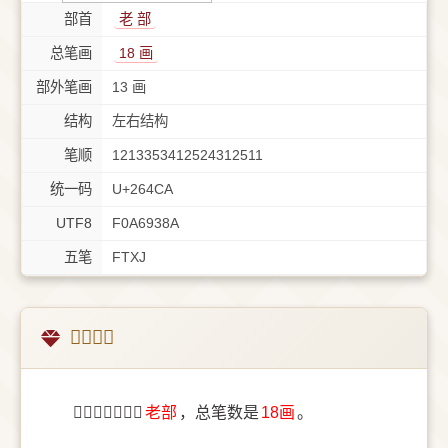
部首
⽼ 部
总笔画
18 画
部外笔画
13 画
结构
左右结构
笔顺
1213353412524312511
统一码
U+264CA
UTF8
F0A6938A
五笔
FTXJ
𦓊字概述
〔𦓊〕字部首是
⽼部
，总笔数是
18画
。