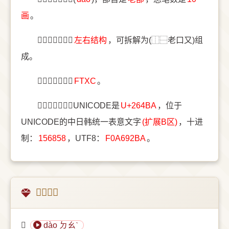
画
。
〔𦒺〕字结构是
左右结构
，可拆解为(⿰⿱老口又)组
成。
〔𦒺〕字五笔是
FTXC
。
〔𦒺〕字统一码UNICODE是
U+264BA
，位于
UNICODE的中日韩统一表意文字
(扩展B区)
，十进
制：
156858
，UTF8：
F0A692BA
。
𦒺的意思
𦒺
dào ㄉㄠˋ