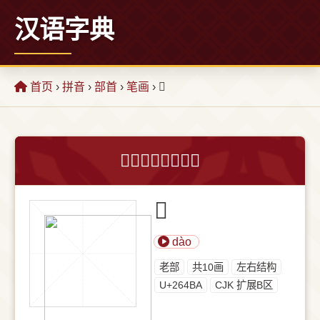
汉语字典
首页
›
拼音
›
部首
›
笔画
› 𦒺
𦒺字的意思和解释
𦒺
dào
⽼部
共10画
左右结构
U+264BA
CJK 扩展B区