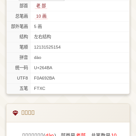
部首
⽼ 部
总笔画
10 画
部外笔画
5 画
结构
左右结构
笔顺
12131525154
拼音
dào
统一码
U+264BA
UTF8
F0A692BA
五笔
FTXC
𦒺字概述
〔𦒺〕字拼音是(
dào
)，部首是
⽼部
，总笔数是
10